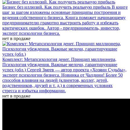
Бизнес без иллюзий. Как получить реальную прибыль
В книге
шаг за шагом изложены основные принципы построения и
ведения собственного бизнеса. Книга поможет начинающему
предпринимателю грамотно выстроить работу и избежать
критических ошибок. Автор - предприниматель, инвестор,
эксперт психологии бизнеса.
нет в продаже
Комплект: Метапсихология денег. Принцип миллионера,
Психология убеждения. Важные мелочи, гарантирующие
успех (обл.)
Сергей Змеев — автор проекта «Хозяин Судьбы»,
эксперт психологии бизнеса. Новинка от Чалдини! Более 50
способов влияния на людей (клиентов, коллег, детей,
родственников, друзей и т. д.) в современных условиях
стресса и избытка информации.
нет в продаже