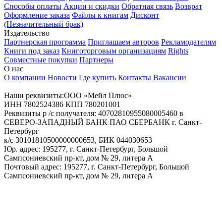
Способы оплаты
Акции и скидки
Обратная связь
Возврат
Оформление заказа
Файлы к книгам
Дисконт
(Незначительный брак)
Издательство
Партнерская программа
Приглашаем авторов
Рекламодателям
Книги под заказ
Книготорговым организациям
Rights
Совместные покупки
Партнеры
О нас
О компании
Новости
Где купить
Контакты
Вакансии
Наши реквизиты:ООО «Мейл Плюс»
ИНН 7802524386 КПП 780201001
Реквизиты р /с получателя: 40702810955080005460 в
СЕВЕРО-ЗАПАДНЫЙ БАНК ПАО СБЕРБАНК г. Санкт-
Петербург
к/с 30101810500000000653, БИК 044030653
Юр. адрес: 195277, г. Санкт-Петербург, Большой
Сампсониевский пр-кт, дом № 29, литера А
Почтовый адрес: 195277, г. Санкт-Петербург, Большой
Сампсониевский пр-кт, дом № 29, литера А