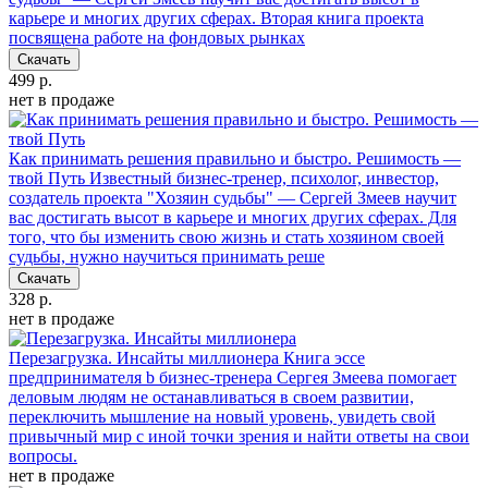
карьере и многих других сферах. Вторая книга проекта
посвящена работе на фондовых рынках
Скачать
499 р.
нет в продаже
Как принимать решения правильно и быстро. Решимость —
твой Путь
Известный бизнес-тренер, психолог, инвестор,
создатель проекта "Хозяин судьбы" — Сергей Змеев научит
вас достигать высот в карьере и многих других сферах. Для
того, что бы изменить свою жизнь и стать хозяином своей
судьбы, нужно научиться принимать реше
Скачать
328 р.
нет в продаже
Перезагрузка. Инсайты миллионера
Книга эссе
предпринимателя b бизнес-тренера Сергея Змеева помогает
деловым людям не останавливаться в своем развитии,
переключить мышление на новый уровень, увидеть свой
привычный мир с иной точки зрения и найти ответы на свои
вопросы.
нет в продаже