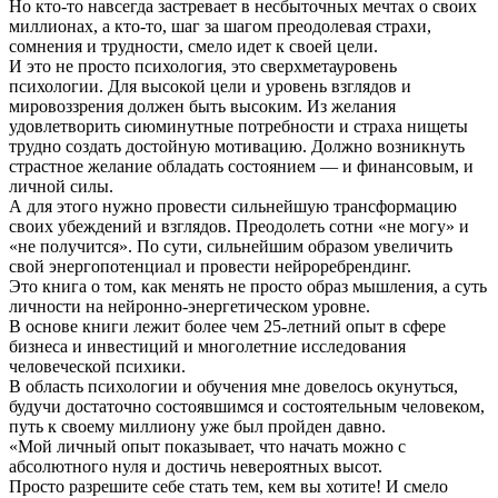
Но кто-то навсегда застревает в несбыточных мечтах о своих
миллионах, а кто-то, шаг за шагом преодолевая страхи,
сомнения и трудности, смело идет к своей цели.
И это не просто психология, это сверхметауровень
психологии. Для высокой цели и уровень взглядов и
мировоззрения должен быть высоким. Из желания
удовлетворить сиюминутные потребности и страха нищеты
трудно создать достойную мотивацию. Должно возникнуть
страстное желание обладать состоянием — и финансовым, и
личной силы.
А для этого нужно провести сильнейшую трансформацию
своих убеждений и взглядов. Преодолеть сотни «не могу» и
«не получится». По сути, сильнейшим образом увеличить
свой энергопотенциал и провести нейроребрендинг.
Это книга о том, как менять не просто образ мышления, а суть
личности на нейронно-энергетическом уровне.
В основе книги лежит более чем 25-летний опыт в сфере
бизнеса и инвестиций и многолетние исследования
человеческой психики.
В область психологии и обучения мне довелось окунуться,
будучи достаточно состоявшимся и состоятельным человеком,
путь к своему миллиону уже был пройден давно.
«Мой личный опыт показывает, что начать можно с
абсолютного нуля и достичь невероятных высот.
Просто разрешите себе стать тем, кем вы хотите! И смело