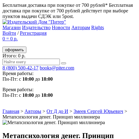
Бесплатная доставка при покупке от 700 рублей*
Бесплатная
доставка при покупке от 700 рублей действует при выборе
пунктов выдачи СДЭК или 5post.
Магазин
Издательство
Новости
Авторам
Rights
Войти
/
Регистрация
0
=
0 р.
оформить
Итого: 0 р.
8 (800) 500-42-17
books@piter.com
Время работы:
Пн-Пт: с
10:00
до
18:00
Время работы:
Пн-Пт: с
10:00
до
18:00
Главная
>
Авторы
>
От Д до И
>
Змеев Сергей Юрьевич
>
Метапсихология денег. Принцип миллионера
Метапсихология денег. Принцип