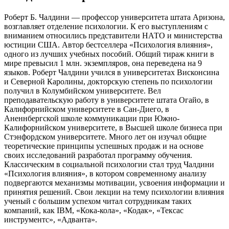
Роберт Б. Чалдини — профессор университета штата Аризона,
возглавляет отделение психологии. К его выступлениям с
вниманием относились представители НАТО и министерства
юстиции США. Автор бестселлера «Психология влияния»,
одного из лучших учебных пособий. Общий тираж книги в
мире превысил 1 млн. экземпляров, она переведена на 9
языков. Роберт Чалдини учился в университетах Висконсина
и Северной Каролины, докторскую степень по психологии
получил в Колумбийском университете. Вел
преподавательскую работу в университете штата Огайо, в
Калифорнийском университете в Сан-Диего, в
Аненнбергской школе коммуникации при Южно-
Калифорнийском университете, в Высшей школе бизнеса при
Стэнфордском университете. Много лет он изучал общие
теоретические принципы успешных продаж и на основе
своих исследований разработал программу обучения.
Классическим в социальной психологии стал труд Чалдини
«Психология влияния», в котором современному анализу
подвергаются механизмы мотивации, усвоения информации и
принятия решений. Свои лекции на тему психологии влияния
ученый с большим успехом читал сотрудникам таких
компаний, как IBM, «Кока-кола», «Кодак», «Тексас
инструментс», «Адванта».