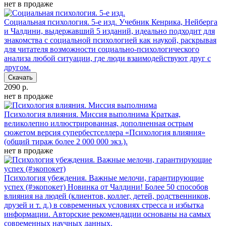
нет в продаже
Социальная психология. 5-е изд.
Учебник Кенрика, Нейберга
и Чалдини, выдержавший 5 изданий, идеально подходит для
знакомства с социальной психологией как наукой, раскрывая
для читателя возможности социально-психологического
анализа любой ситуации, где люди взаимодействуют друг с
другом.
Скачать
2090 р.
нет в продаже
Психология влияния. Миссия выполнима
Краткая,
великолепно иллюстрированная, дополненная острым
сюжетом версия супербестселлера «Психология влияния»
(общий тираж более 2 000 000 экз.).
нет в продаже
Психология убеждения. Важные мелочи, гарантирующие
успех (#экопокет)
Новинка от Чалдини! Более 50 способов
влияния на людей (клиентов, коллег, детей, родственников,
друзей и т. д.) в современных условиях стресса и избытка
информации. Авторские рекомендации основаны на самых
современных научных данных.