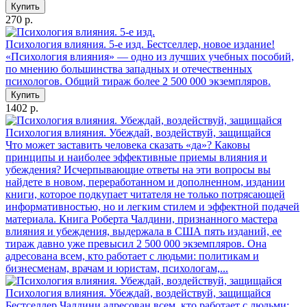
Купить
270 р.
Психология влияния. 5-е изд.
Бестселлер, новое издание!
«Психология влияния» — одно из лучших учебных пособий,
по мнению большинства западных и отечественных
психологов. Общий тираж более 2 500 000 экземпляров.
Купить
1402 р.
Психология влияния. Убеждай, воздействуй, защищайся
Что может заставить человека сказать «да»? Каковы
принципы и наиболее эффективные приемы влияния и
убеждения? Исчерпывающие ответы на эти вопросы вы
найдете в новом, переработанном и дополненном, издании
книги, которое подкупает читателя не только потрясающей
информативностью, но и легким стилем и эффектной подачей
материала. Книга Роберта Чалдини, признанного мастера
влияния и убеждения, выдержала в США пять изданий, ее
тираж давно уже превысил 2 500 000 экземпляров. Она
адресована всем, кто работает с людьми: политикам и
бизнесменам, врачам и юристам, психологам,...
Психология влияния. Убеждай, воздействуй, защищайся
Бестселлер Чалдини адресован всем, кто работает с людьми: