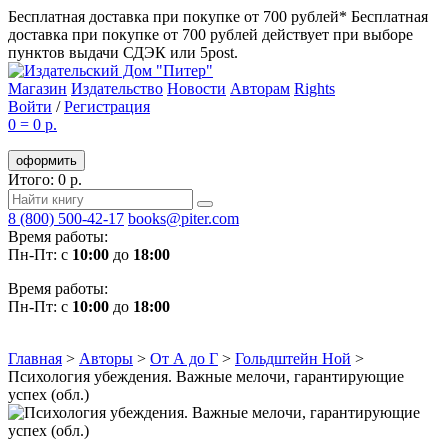
Бесплатная доставка при покупке от 700 рублей*
Бесплатная
доставка при покупке от 700 рублей действует при выборе
пунктов выдачи СДЭК или 5post.
Магазин
Издательство
Новости
Авторам
Rights
Войти
/
Регистрация
0
=
0 р.
оформить
Итого: 0 р.
8 (800) 500-42-17
books@piter.com
Время работы:
Пн-Пт: с
10:00
до
18:00
Время работы:
Пн-Пт: с
10:00
до
18:00
Главная
>
Авторы
>
От А до Г
>
Гольдштейн Ной
>
Психология убеждения. Важные мелочи, гарантирующие
успех (обл.)