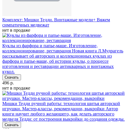
Комплект: Мишки Тедди. Винтажные модели+ Вяжем
симпатичных медвежат
нет в продаже
Куклы из фарфора и папье-маше. Изготовление,
коллекционирование, реставрация
Новая книга Л.Мудрагель
рассказывает об авторских и коллекционных куклах из
фарфора и папье-маше, об истории куклы, о процессе
изготовления и реставрации антикварных и винтажных
кукол.
Скачать
496 р.
нет в продаже
Мишки Тедди ручной работы: технология шитья авторской
игрушки. Мастер-классы, рекомендации, выкройки
Автор
книги научит любого желающего, как делать авторского
медведя Тедди: от построения выкройки до создания одежды.
Скачать