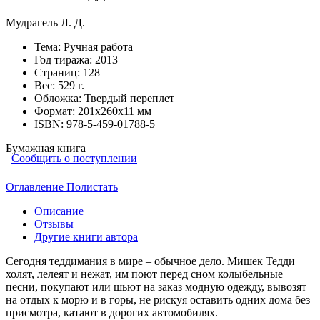
Мудрагель Л. Д.
Тема:
Ручная работа
Год тиража:
2013
Страниц:
128
Вес:
529 г.
Обложка:
Твердый переплет
Формат:
201х260х11 мм
ISBN:
978-5-459-01788-5
Бумажная книга
Сообщить о поступлении
Оглавление
Полистать
Описание
Отзывы
Другие книги автора
Сегодня теддимания в мире – обычное дело. Мишек Тедди
холят, лелеят и нежат, им поют перед сном колыбельные
песни, покупают или шьют на заказ модную одежду, вывозят
на отдых к морю и в горы, не рискуя оставить одних дома без
присмотра, катают в дорогих автомобилях.