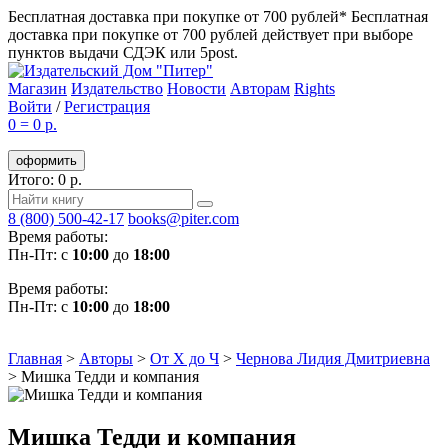
Бесплатная доставка при покупке от 700 рублей*
Бесплатная
доставка при покупке от 700 рублей действует при выборе
пунктов выдачи СДЭК или 5post.
Магазин
Издательство
Новости
Авторам
Rights
Войти
/
Регистрация
0
=
0 р.
оформить
Итого: 0 р.
8 (800) 500-42-17
books@piter.com
Время работы:
Пн-Пт: с
10:00
до
18:00
Время работы:
Пн-Пт: с
10:00
до
18:00
Главная
>
Авторы
>
От Х до Ч
>
Чернова Лидия Дмитриевна
>
Мишка Тедди и компания
Мишка Тедди и компания