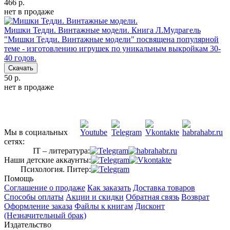
466 р.
нет в продаже
Мишки Тедди. Винтажные модели.
Книга Л.Мудрагель
"Мишки Тедди. Винтажные модели" посвящена популярной
теме - изготовлению игрушек по уникальным выкройкам 30-
40 годов.
Скачать
50 р.
нет в продаже
Мы в социальных
сетях:
IT – литература:
Наши детские аккаунты:
Психология. Питер:
Помощь
Соглашение о продаже
Как заказать
Доставка товаров
Способы оплаты
Акции и скидки
Обратная связь
Возврат
Оформление заказа
Файлы к книгам
Дисконт
(Незначительный брак)
Издательство