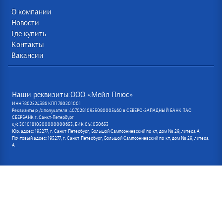
О компании
Новости
Где купить
Контакты
Вакансии
Наши реквизиты:ООО «Мейл Плюс»
ИНН 7802524386 КПП 780201001
Реквизиты р /с получателя: 40702810955080005460 в СЕВЕРО-ЗАПАДНЫЙ БАНК ПАО
СБЕРБАНК г. Санкт-Петербург
к/с 30101810500000000653, БИК 044030653
Юр. адрес: 195277, г. Санкт-Петербург, Большой Сампсониевский пр-кт, дом № 29, литера А
Почтовый адрес: 195277, г. Санкт-Петербург, Большой Сампсониевский пр-кт, дом № 29, литера
А