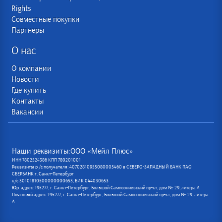
Rights
Совместные покупки
Партнеры
О нас
О компании
Новости
Где купить
Контакты
Вакансии
Наши реквизиты:ООО «Мейл Плюс»
ИНН 7802524386 КПП 780201001
Реквизиты р /с получателя: 40702810955080005460 в СЕВЕРО-ЗАПАДНЫЙ БАНК ПАО
СБЕРБАНК г. Санкт-Петербург
к/с 30101810500000000653, БИК 044030653
Юр. адрес: 195277, г. Санкт-Петербург, Большой Сампсониевский пр-кт, дом № 29, литера А
Почтовый адрес: 195277, г. Санкт-Петербург, Большой Сампсониевский пр-кт, дом № 29, литера
А