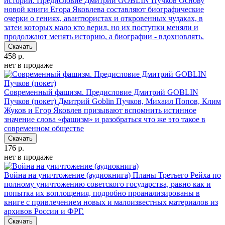
истории. Предисловие Дмитрий GOBLIN Пучков
Основу
новой книги Егора Яковлева составляют биографические
очерки о гениях, авантюристах и откровенных чудаках, в
затеи которых мало кто верил, но их поступки меняли и
продолжают менять историю, а биографии - вдохновлять.
Скачать
458 р.
нет в продаже
Современный фашизм. Предисловие Дмитрий GOBLIN
Пучков (покет)
Дмитрий Goblin Пучков, Михаил Попов, Клим
Жуков и Егор Яковлев призывают вспомнить истинное
значение слова «фашизм» и разобраться что же это такое в
современном обществе
Скачать
176 р.
нет в продаже
Война на уничтожение (аудиокнига)
Планы Третьего Рейха по
полному уничтожению советского государства, равно как и
попытка их воплощения, подробно проанализированы в
книге с привлечением новых и малоизвестных материалов из
архивов России и ФРГ.
Скачать