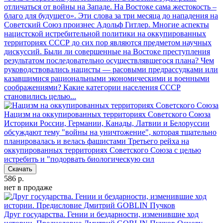
отличаться от войны на Западе. На Востоке сама жестокость –
благо для будущего». Эти слова за три месяца до нападения на
Советский Союз произнес Адольф Гитлер. Многие аспекты
нацистской истребительной политики на оккупированных
территориях СССР до сих пор являются предметом научных
дискуссий. Были ли совершенные на Востоке преступления
результатом последовательно осуществлявшегося плана? Чем
руководствовались нацисты — расовыми предрассудками или
казавшимися рациональными экономическими и военными
соображениями? Какие категории населения СССР
становились целью...
Нацизм на оккупированных территориях Советского Союза
Историки России, Германии, Канады, Латвии и Белоруссии
обсуждают тему "войны на уничтожение", которая тщательно
планировалась и велась фашистами Третьего рейха на
оккупированных территориях Советского Союза с целью
истребить и "подорвать биологическую сил
Скачать
586 р.
нет в продаже
Друг государства. Гении и бездарности, изменившие ход