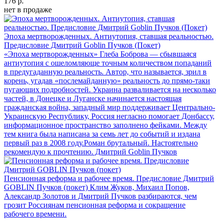
176 р.
нет в продаже
Эпоха мертворожденных. Антиутопия, ставшая реальностью.
Предисловие Дмитрий Goblin Пучков (Покет)
«Эпоха мертворожденных» Глеба Боброва — сбывшаяся
антиутопия с ошеломляюще точным количеством попаданий
в предугаданную реальность. Автор, что называется, зрил в
корень, угадав «послемайданную» реальность до прямо-таки
пугающих подробностей. Украина разваливается на несколько
частей, в Донецке и Луганске начинается настоящая
гражданская война, западный мир поддерживает Центрально-
Украинскую Республику, Россия негласно помогает Донбассу,
информационное пространство заполнено фейками. Между
тем книга была написана за семь лет до событий и издана
первый раз в 2008 году.Роман брутальный. Настоятельно
рекомендую к прочтению. Дмитрий Goblin Пучков
Пенсионная реформа и рабочее время. Предисловие Дмитрий
GOBLIN Пучков (покет)
Клим Жуков, Михаил Попов,
Александр Золотов и Дмитрий Пучков разбираются, чем
грозит Россиянам пенсионная реформа и сокращение
рабочего времени.