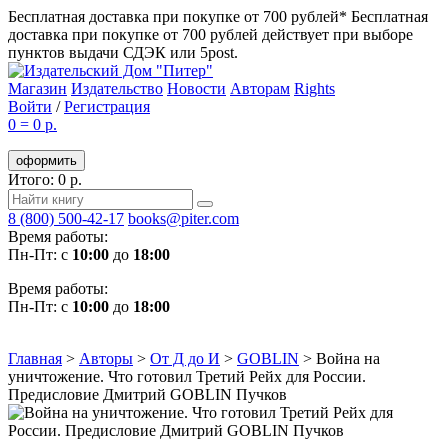
Бесплатная доставка при покупке от 700 рублей*
Бесплатная
доставка при покупке от 700 рублей действует при выборе
пунктов выдачи СДЭК или 5post.
Магазин
Издательство
Новости
Авторам
Rights
Войти
/
Регистрация
0
=
0 р.
оформить
Итого: 0 р.
8 (800) 500-42-17
books@piter.com
Время работы:
Пн-Пт: с
10:00
до
18:00
Время работы:
Пн-Пт: с
10:00
до
18:00
Главная
>
Авторы
>
От Д до И
>
GOBLIN
>
Война на
уничтожение. Что готовил Третий Рейх для России.
Предисловие Дмитрий GOBLIN Пучков