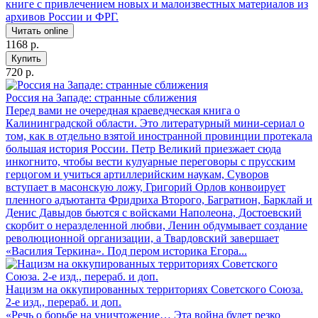
книге с привлечением новых и малоизвестных материалов из
архивов России и ФРГ.
Читать online
1168 р.
Купить
720 р.
Россия на Западе: странные сближения
Перед вами не очередная краеведческая книга о
Калининградской области. Это литературный мини-сериал о
том, как в отдельно взятой иностранной провинции протекала
большая история России. Петр Великий приезжает сюда
инкогнито, чтобы вести кулуарные переговоры с прусским
герцогом и учиться артиллерийским наукам, Суворов
вступает в масонскую ложу, Григорий Орлов конвоирует
пленного адъютанта Фридриха Второго, Багратион, Барклай и
Денис Давыдов бьются с войсками Наполеона, Достоевский
скорбит о неразделенной любви, Ленин обдумывает создание
революционной организации, а Твардовский завершает
«Василия Теркина». Под пером историка Егора...
Нацизм на оккупированных территориях Советского Союза.
2-е изд., перераб. и доп.
«Речь о борьбе на уничтожение… Эта война будет резко