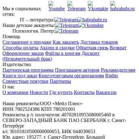
Мы в социальных
сетях:
IT – литература:
Наши детские аккаунты:
Психология. Питер:
Помощь
Соглашение о продаже
Как заказать
Доставка товаров
Способы оплаты
Акции и скидки
Обратная связь
Возврат
Оформление заказа
Файлы к книгам
Дисконт
(Незначительный брак)
Издательство
Партнерская программа
Приглашаем авторов
Рекламодателям
Книги под заказ
Книготорговым организациям
Rights
Совместные покупки
Партнеры
О нас
О компании
Новости
Где купить
Контакты
Вакансии
Наши реквизиты:ООО «Мейл Плюс»
ИНН 7802524386 КПП 780201001
Реквизиты р /с получателя: 40702810955080005460 в
СЕВЕРО-ЗАПАДНЫЙ БАНК ПАО СБЕРБАНК г. Санкт-
Петербург
к/с 30101810500000000653, БИК 044030653
Юр. адрес: 195277, г. Санкт-Петербург, Большой