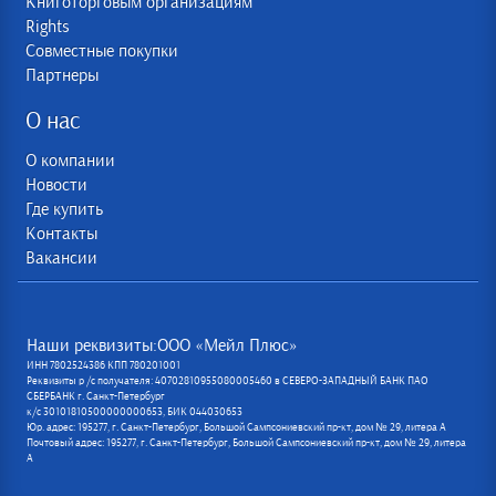
Книготорговым организациям
Rights
Совместные покупки
Партнеры
О нас
О компании
Новости
Где купить
Контакты
Вакансии
Наши реквизиты:ООО «Мейл Плюс»
ИНН 7802524386 КПП 780201001
Реквизиты р /с получателя: 40702810955080005460 в СЕВЕРО-ЗАПАДНЫЙ БАНК ПАО
СБЕРБАНК г. Санкт-Петербург
к/с 30101810500000000653, БИК 044030653
Юр. адрес: 195277, г. Санкт-Петербург, Большой Сампсониевский пр-кт, дом № 29, литера А
Почтовый адрес: 195277, г. Санкт-Петербург, Большой Сампсониевский пр-кт, дом № 29, литера
А