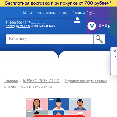
Бесплатная доставка при покупке от 700 рублей*
Магазин
Издательство
Новости
Авторам
Rights
Войти
8 (800) 500-42-17
Время работы:
0
=
0 р.
books@piter.com
Пн-Пт: с
10:00
до
18:00
/
✕
В
р
Главная
>
БИЗНЕС-ЛИТЕРАТУРА
>
Управление персоналом
>
Бизнес, люди и отношения