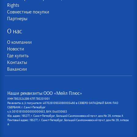
Rights
Совместные покупки
Партнеры
О нас
О компании
Новости
Где купить
Контакты
Вакансии
Наши реквизиты:ООО «Мейл Плюс»
ИНН 7802524386 КПП 780201001
Реквизиты р /с получателя: 40702810955080005460 в СЕВЕРО-ЗАПАДНЫЙ БАНК ПАО
СБЕРБАНК г. Санкт-Петербург
к/с 30101810500000000653, БИК 044030653
Юр. адрес: 195277, г. Санкт-Петербург, Большой Сампсониевский пр-кт, дом № 29, литера А
Почтовый адрес: 195277, г. Санкт-Петербург, Большой Сампсониевский пр-кт, дом № 29, литера
А