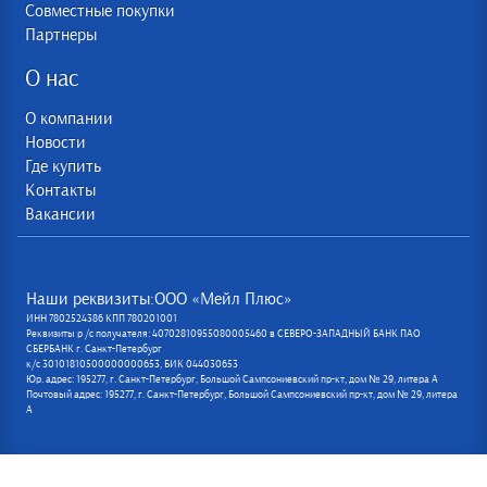
Совместные покупки
Партнеры
О нас
О компании
Новости
Где купить
Контакты
Вакансии
Наши реквизиты:ООО «Мейл Плюс»
ИНН 7802524386 КПП 780201001
Реквизиты р /с получателя: 40702810955080005460 в СЕВЕРО-ЗАПАДНЫЙ БАНК ПАО
СБЕРБАНК г. Санкт-Петербург
к/с 30101810500000000653, БИК 044030653
Юр. адрес: 195277, г. Санкт-Петербург, Большой Сампсониевский пр-кт, дом № 29, литера А
Почтовый адрес: 195277, г. Санкт-Петербург, Большой Сампсониевский пр-кт, дом № 29, литера
А