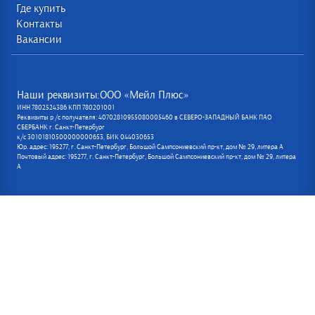
Где купить
Контакты
Вакансии
Наши реквизиты:ООО «Мейл Плюс»
ИНН 7802524386 КПП 780201001
Реквизиты р /с получателя: 40702810955080005460 в СЕВЕРО-ЗАПАДНЫЙ БАНК ПАО
СБЕРБАНК г. Санкт-Петербург
к/с 30101810500000000653, БИК 044030653
Юр. адрес: 195277, г. Санкт-Петербург, Большой Сампсониевский пр-кт, дом № 29, литера А
Почтовый адрес: 195277, г. Санкт-Петербург, Большой Сампсониевский пр-кт, дом № 29, литера
А