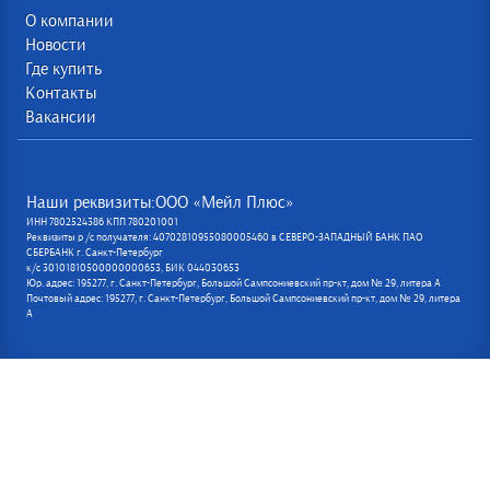
О компании
Новости
Где купить
Контакты
Вакансии
Наши реквизиты:ООО «Мейл Плюс»
ИНН 7802524386 КПП 780201001
Реквизиты р /с получателя: 40702810955080005460 в СЕВЕРО-ЗАПАДНЫЙ БАНК ПАО
СБЕРБАНК г. Санкт-Петербург
к/с 30101810500000000653, БИК 044030653
Юр. адрес: 195277, г. Санкт-Петербург, Большой Сампсониевский пр-кт, дом № 29, литера А
Почтовый адрес: 195277, г. Санкт-Петербург, Большой Сампсониевский пр-кт, дом № 29, литера
А