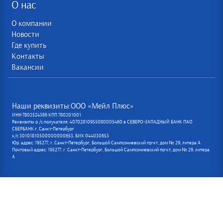
О нас
О компании
Новости
Где купить
Контакты
Вакансии
Наши реквизиты:ООО «Мейл Плюс»
ИНН 7802524386 КПП 780201001
Реквизиты р /с получателя: 40702810955080005460 в СЕВЕРО-ЗАПАДНЫЙ БАНК ПАО
СБЕРБАНК г. Санкт-Петербург
к/с 30101810500000000653, БИК 044030653
Юр. адрес: 195277, г. Санкт-Петербург, Большой Сампсониевский пр-кт, дом № 29, литера А
Почтовый адрес: 195277, г. Санкт-Петербург, Большой Сампсониевский пр-кт, дом № 29, литера
А