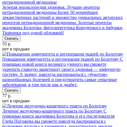
Зеленая энциклопедия здоровья. Лучшие рецепты
нетрадиционной медицины
Более 50 ценнейших
лекарственных растений и множество уникальных авторских
рецептов нетрадиционной медицины. Золотые рецепты
академика Болотова, фитоэнергетика Кородецкого и бабушки
Травинки под одной обложкой!
Скачать
55 р.
нет в продаже
Повышение иммунитета и регенерация тканей по Болотову
С
помощью новой книги великого ученого вы сможете
укрепить главную защитницу своего здоровья — иммунную
систему. А значит, навсегда распрощаться с «букетом»
разнообразных болезней и предотвратить самые серьезные
заболевания, в том числе рак и диабет.
Скачать
77 р.
нет в продаже
Лечение желудочно-кишечного тракта по Болотову
С
помощью книги академика Болотова и его последователя
Глеба Погожева вы сможете навсегда распрощаться с
болезнями желудка и кишечника, предотвратить многие