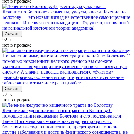
нет в продаже
Лечение по Болотову: ферменты, уксусы, квасы
Лечение по
Болотову — это новый взгляд на естественное самоисцеление
человека. И первая ступень медицины будущего, основанной
на гениальной клеточной теории академика!
Скачать
92 р.
нет в продаже
Повышение иммунитета и регенерация тканей по Болотову
С
помощью новой книги великого ученого вы сможете
укрепить главную защитницу своего здоровья — иммунную
систему. А значит, навсегда распрощаться с «букетом»
разнообразных болезней и предотвратить самые серьезные
заболевания, в том числе рак и диабет.
Скачать
77 р.
нет в продаже
Лечение желудочно-кишечного тракта по Болотову
С
помощью книги академика Болотова и его последователя
Глеба Погожева вы сможете навсегда распрощаться с
болезнями желудка и кишечника, предотвратить многие
другие заболевания и достичь физического совершенства, не