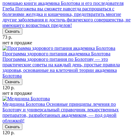
помощью книги академика Болотова и его последователя
Глеба Погожева вы сможете навсегда распрощаться с
болезнями желудка и кишечника, предотвратить многие
другие заболевания и достичь физического совершенства, не
имеющего возрастных пределов!
Скачать
73 р.
нет в продаже
Программа здорового питания академика Болотова
Программа здорового питания по Болотову — это
практические советы на каждый день, простые правила
здоровья, основанные на клеточной теории академика
Болотова
Скачать
120 р.
нет в продаже
Медицина Болотова
Основные принципы лечения по
Болотову и универсальный справочник лекарственных
препаратов, разработанных академиком, — под одной
обложкой!
Скачать
120 р.