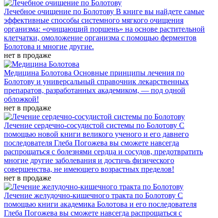
Лечебное очищение по Болотову
В книге вы найдете самые
эффективные способы системного мягкого очищения
организма: «очищающий поршень» на основе растительной
клетчатки, омоложение организма с помощью ферментов
Болотова и многие другие.
нет в продаже
Медицина Болотова
Основные принципы лечения по
Болотову и универсальный справочник лекарственных
препаратов, разработанных академиком, — под одной
обложкой!
нет в продаже
Лечение сердечно-сосудистой системы по Болотову
С
помощью новой книги великого ученого и его давнего
последователя Глеба Погожева вы сможете навсегда
распрощаться с болезнями сердца и сосудов, предотвратить
многие другие заболевания и достичь физического
совершенства, не имеющего возрастных пределов!
нет в продаже
Лечение желудочно-кишечного тракта по Болотову
С
помощью книги академика Болотова и его последователя
Глеба Погожева вы сможете навсегда распрощаться с