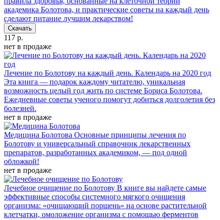
правила здоровья, основанные на клеточной теории
академика Болотова, и практические советы на каждый день
сделают питание лучшим лекарством!
Скачать
117 р.
нет в продаже
Лечение по Болотову на каждый день. Календарь на 2020 год
Эта книга — подарок каждому читателю, уникальная
возможность целый год жить по системе Бориса Болотова.
Ежедневные советы ученого помогут добиться долголетия без
болезней.
нет в продаже
Медицина Болотова
Основные принципы лечения по
Болотову и универсальный справочник лекарственных
препаратов, разработанных академиком, — под одной
обложкой!
нет в продаже
Лечебное очищение по Болотову
В книге вы найдете самые
эффективные способы системного мягкого очищения
организма: «очищающий поршень» на основе растительной
клетчатки, омоложение организма с помощью ферментов