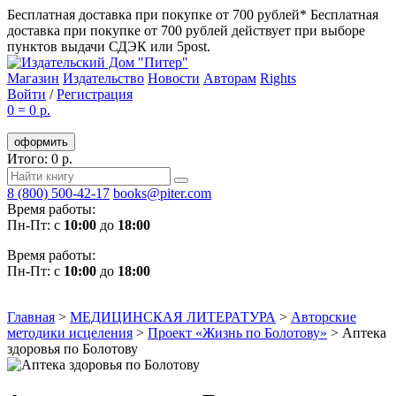
Бесплатная доставка при покупке от 700 рублей*
Бесплатная
доставка при покупке от 700 рублей действует при выборе
пунктов выдачи СДЭК или 5post.
Магазин
Издательство
Новости
Авторам
Rights
Войти
/
Регистрация
0
=
0 р.
оформить
Итого: 0 р.
8 (800) 500-42-17
books@piter.com
Время работы:
Пн-Пт: с
10:00
до
18:00
Время работы:
Пн-Пт: с
10:00
до
18:00
Главная
>
МЕДИЦИНСКАЯ ЛИТЕРАТУРА
>
Авторские
методики исцеления
>
Проект «Жизнь по Болотову»
>
Аптека
здоровья по Болотову