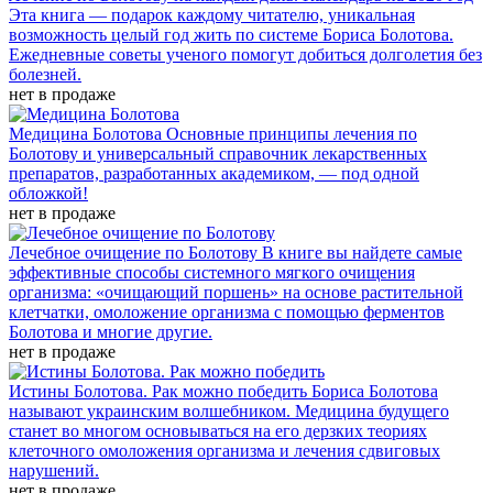
Эта книга — подарок каждому читателю, уникальная
возможность целый год жить по системе Бориса Болотова.
Ежедневные советы ученого помогут добиться долголетия без
болезней.
нет в продаже
Медицина Болотова
Основные принципы лечения по
Болотову и универсальный справочник лекарственных
препаратов, разработанных академиком, — под одной
обложкой!
нет в продаже
Лечебное очищение по Болотову
В книге вы найдете самые
эффективные способы системного мягкого очищения
организма: «очищающий поршень» на основе растительной
клетчатки, омоложение организма с помощью ферментов
Болотова и многие другие.
нет в продаже
Истины Болотова. Рак можно победить
Бориса Болотова
называют украинским волшебником. Медицина будущего
станет во многом основываться на его дерзких теориях
клеточного омоложения организма и лечения сдвиговых
нарушений.
нет в продаже