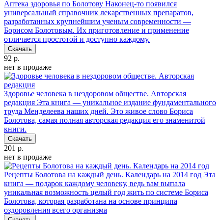
Аптека здоровья по Болотову
Наконец-то появился
универсальный справочник лекарственных препаратов,
разработанных крупнейшим ученым современности —
Борисом Болотовым. Их приготовление и применение
отличается простотой и доступно каждому.
Скачать
92 р.
нет в продаже
Здоровье человека в нездоровом обществе. Авторская
редакция
Эта книга — уникальное издание фундаментального
труда Менделеева наших дней. Это живое слово Бориса
Болотова, самая полная авторская редакция его знаменитой
книги.
Скачать
201 р.
нет в продаже
Рецепты Болотова на каждый день. Календарь на 2014 год
Эта
книга — подарок каждому человеку, ведь вам выпала
уникальная возможность целый год жить по системе Бориса
Болотова, которая разработана на основе принципа
оздоровления всего организма
Скачать