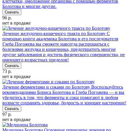
клетчатки, омоложение организма с помощью ферментов
Болотова и многие другие.
Скачать
96 р.
нет в продаже
Лечение желудочно-кишечного тракта по Болотову
С
помощью книги академика Болотова и его последователя
Глеба Погожева вы сможете навсегда распрощаться с
болезнями желудка и кишечника, предотвратить многие
другие заболевания и достичь физического совершенства, не
имеющего возрастных пределов!
Скачать
73 р.
нет в продаже
Лечение ферментами и соками по Болотову
Воспользуйтесь
рекомендациями Бориса Болотова и Глеба Погожева — и вы
убедитесь в том, что ферменты и соки помогают в любом
возрасте сохранять здоровье, бодрость и хорошее настроение!
Скачать
97 р.
нет в продаже
Медицина Болотова
Основные принципы лечения по