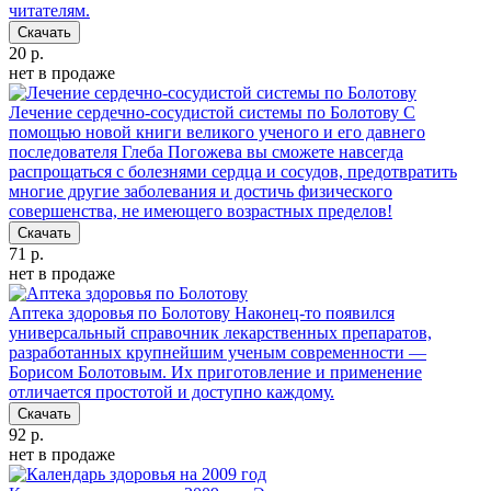
читателям.
Скачать
20 р.
нет в продаже
Лечение сердечно-сосудистой системы по Болотову
С
помощью новой книги великого ученого и его давнего
последователя Глеба Погожева вы сможете навсегда
распрощаться с болезнями сердца и сосудов, предотвратить
многие другие заболевания и достичь физического
совершенства, не имеющего возрастных пределов!
Скачать
71 р.
нет в продаже
Аптека здоровья по Болотову
Наконец-то появился
универсальный справочник лекарственных препаратов,
разработанных крупнейшим ученым современности —
Борисом Болотовым. Их приготовление и применение
отличается простотой и доступно каждому.
Скачать
92 р.
нет в продаже