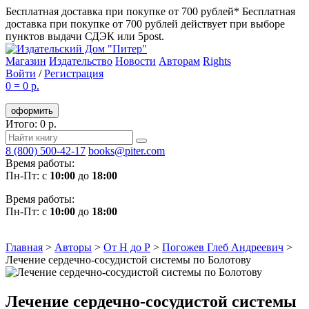
Бесплатная доставка при покупке от 700 рублей*
Бесплатная
доставка при покупке от 700 рублей действует при выборе
пунктов выдачи СДЭК или 5post.
Магазин
Издательство
Новости
Авторам
Rights
Войти
/
Регистрация
0
=
0 р.
оформить
Итого: 0 р.
8 (800) 500-42-17
books@piter.com
Время работы:
Пн-Пт: с
10:00
до
18:00
Время работы:
Пн-Пт: с
10:00
до
18:00
Главная
>
Авторы
>
От Н до Р
>
Погожев Глеб Андреевич
>
Лечение сердечно-сосудистой системы по Болотову
Лечение сердечно-сосудистой системы