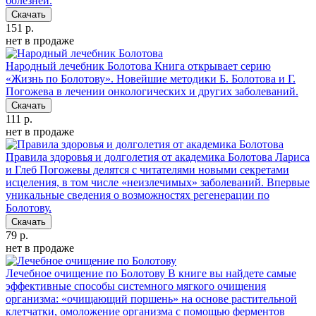
болезней.
Скачать
151 р.
нет в продаже
Народный лечебник Болотова
Книга открывает серию
«Жизнь по Болотову». Новейшие методики Б. Болотова и Г.
Погожева в лечении онкологических и других заболеваний.
Скачать
111 р.
нет в продаже
Правила здоровья и долголетия от академика Болотова
Лариса
и Глеб Погожевы делятся с читателями новыми секретами
исцеления, в том числе «неизлечимых» заболеваний. Впервые
уникальные сведения о возможностях регенерации по
Болотову.
Скачать
79 р.
нет в продаже
Лечебное очищение по Болотову
В книге вы найдете самые
эффективные способы системного мягкого очищения
организма: «очищающий поршень» на основе растительной
клетчатки, омоложение организма с помощью ферментов