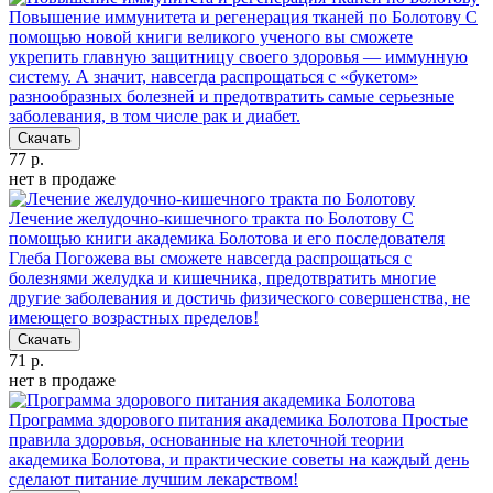
Повышение иммунитета и регенерация тканей по Болотову
С
помощью новой книги великого ученого вы сможете
укрепить главную защитницу своего здоровья — иммунную
систему. А значит, навсегда распрощаться с «букетом»
разнообразных болезней и предотвратить самые серьезные
заболевания, в том числе рак и диабет.
Скачать
77 р.
нет в продаже
Лечение желудочно-кишечного тракта по Болотову
С
помощью книги академика Болотова и его последователя
Глеба Погожева вы сможете навсегда распрощаться с
болезнями желудка и кишечника, предотвратить многие
другие заболевания и достичь физического совершенства, не
имеющего возрастных пределов!
Скачать
71 р.
нет в продаже
Программа здорового питания академика Болотова
Простые
правила здоровья, основанные на клеточной теории
академика Болотова, и практические советы на каждый день
сделают питание лучшим лекарством!