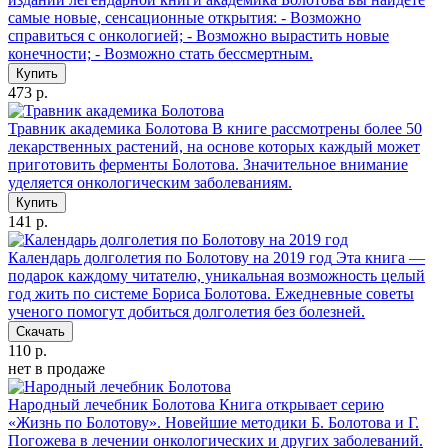
самые новые, сенсационные открытия: - Возможно
справиться с онкологией; - Возможно вырастить новые
конечности; - Возможно стать бессмертным.
Купить
473 р.
Травник академика Болотова
В книге рассмотрены более 50
лекарственных растений, на основе которых каждый может
приготовить ферменты Болотова. Значительное внимание
уделяется онкологическим заболеваниям.
Купить
141 р.
Календарь долголетия по Болотову на 2019 год
Эта книга —
подарок каждому читателю, уникальная возможность целый
год жить по системе Бориса Болотова. Ежедневные советы
ученого помогут добиться долголетия без болезней.
Скачать
110 р.
нет в продаже
Народный лечебник Болотова
Книга открывает серию
«Жизнь по Болотову». Новейшие методики Б. Болотова и Г.
Погожева в лечении онкологических и других заболеваний.