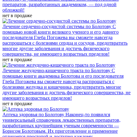
препаратов, разработанных академиком, — под одной
обложкой!
нет в продаже
Лечение сердечно-сосудистой системы по Болотову
С
помощью новой книги великого ученого и его давнего
последователя Глеба Погожева вы сможете навсегда
распрощаться с болезнями сердца и сосудов, предотвратить
многие другие заболевания и достичь физического
совершенства, не имеющего возрастных пределов!
нет в продаже
Лечение желудочно-кишечного тракта по Болотову
С
помощью книги академика Болотова и его последователя
Глеба Погожева вы сможете навсегда распрощаться с
болезнями желудка и кишечника, предотвратить многие
другие заболевания и достичь физического совершенства, не
имеющего возрастных пределов!
нет в продаже
Аптека здоровья по Болотову
Наконец-то появился
универсальный справочник лекарственных препаратов,
разработанных крупнейшим ученым современности —
Борисом Болотовым. Их приготовление и применение
отличается простотой и доступно каждому.