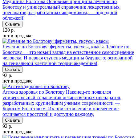
Медицина Болотова
Основные принципы лечения по
Болотову и универсальный справочник лекарственных
препаратов, разработанных академиком, — под одной
обложкой!
Скачать
120 р.
нет в продаже
Лечение по Болотову: ферменты, уксусы, квасы
Лечение по
Болотову — это новый взгляд на естественное самоисцеление
человека. И первая ступень медицины будущего, основанной
на гениальной клеточной теории академика!
Скачать
92 р.
нет в продаже
Аптека здоровья по Болотову
Наконец-то появился
универсальный справочник лекарственных препаратов,
разработанных крупнейшим ученым современности —
Борисом Болотовым. Их приготовление и применение
отличается простотой и доступно каждому.
Скачать
92 р.
нет в продаже