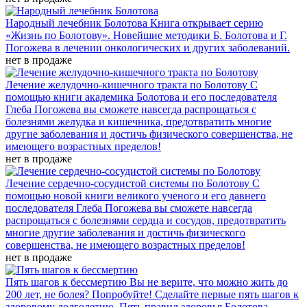
Народный лечебник Болотова
Книга открывает серию
«Жизнь по Болотову». Новейшие методики Б. Болотова и Г.
Погожева в лечении онкологических и других заболеваний.
нет в продаже
Лечение желудочно-кишечного тракта по Болотову
С
помощью книги академика Болотова и его последователя
Глеба Погожева вы сможете навсегда распрощаться с
болезнями желудка и кишечника, предотвратить многие
другие заболевания и достичь физического совершенства, не
имеющего возрастных пределов!
нет в продаже
Лечение сердечно-сосудистой системы по Болотову
С
помощью новой книги великого ученого и его давнего
последователя Глеба Погожева вы сможете навсегда
распрощаться с болезнями сердца и сосудов, предотвратить
многие другие заболевания и достичь физического
совершенства, не имеющего возрастных пределов!
нет в продаже
Пять шагов к бессмертию
Вы не верите, что можно жить до
200 лет, не болея? Попробуйте! Сделайте первые пять шагов к
здоровому долголетию. Пять правил здоровья Болотова