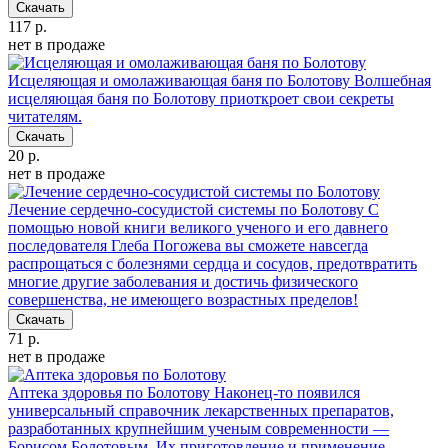
Скачать
117 р.
нет в продаже
Исцеляющая и омолаживающая баня по Болотову
Волшебная
исцеляющая баня по Болотову приоткроет свои секреты
читателям.
Скачать
20 р.
нет в продаже
Лечение сердечно-сосудистой системы по Болотову
С
помощью новой книги великого ученого и его давнего
последователя Глеба Погожева вы сможете навсегда
распрощаться с болезнями сердца и сосудов, предотвратить
многие другие заболевания и достичь физического
совершенства, не имеющего возрастных пределов!
Скачать
71 р.
нет в продаже
Аптека здоровья по Болотову
Наконец-то появился
универсальный справочник лекарственных препаратов,
разработанных крупнейшим ученым современности —
Борисом Болотовым. Их приготовление и применение