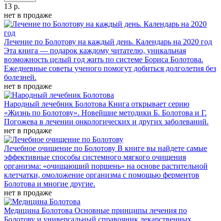
13 р.
нет в продаже
Лечение по Болотову на каждый день. Календарь на 2020 год
Эта книга — подарок каждому читателю, уникальная
возможность целый год жить по системе Бориса Болотова.
Ежедневные советы ученого помогут добиться долголетия без
болезней.
нет в продаже
Народный лечебник Болотова
Книга открывает серию
«Жизнь по Болотову». Новейшие методики Б. Болотова и Г.
Погожева в лечении онкологических и других заболеваний.
нет в продаже
Лечебное очищение по Болотову
В книге вы найдете самые
эффективные способы системного мягкого очищения
организма: «очищающий поршень» на основе растительной
клетчатки, омоложение организма с помощью ферментов
Болотова и многие другие.
нет в продаже
Медицина Болотова
Основные принципы лечения по
Болотову и универсальный справочник лекарственных