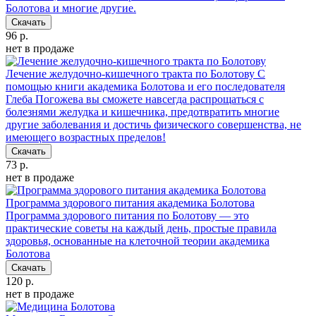
Болотова и многие другие.
Скачать
96 р.
нет в продаже
Лечение желудочно-кишечного тракта по Болотову
С
помощью книги академика Болотова и его последователя
Глеба Погожева вы сможете навсегда распрощаться с
болезнями желудка и кишечника, предотвратить многие
другие заболевания и достичь физического совершенства, не
имеющего возрастных пределов!
Скачать
73 р.
нет в продаже
Программа здорового питания академика Болотова
Программа здорового питания по Болотову — это
практические советы на каждый день, простые правила
здоровья, основанные на клеточной теории академика
Болотова
Скачать
120 р.
нет в продаже