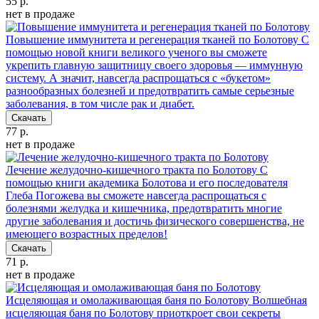
55 р.
нет в продаже
Повышение иммунитета и регенерация тканей по Болотову
С
помощью новой книги великого ученого вы сможете
укрепить главную защитницу своего здоровья — иммунную
систему. А значит, навсегда распрощаться с «букетом»
разнообразных болезней и предотвратить самые серьезные
заболевания, в том числе рак и диабет.
Скачать
77 р.
нет в продаже
Лечение желудочно-кишечного тракта по Болотову
С
помощью книги академика Болотова и его последователя
Глеба Погожева вы сможете навсегда распрощаться с
болезнями желудка и кишечника, предотвратить многие
другие заболевания и достичь физического совершенства, не
имеющего возрастных пределов!
Скачать
71 р.
нет в продаже
Исцеляющая и омолаживающая баня по Болотову
Волшебная
исцеляющая баня по Болотову приоткроет свои секреты