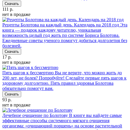
Скачать
111 р.
нет в продаже
Рецепты Болотова на каждый день. Календарь на 2018 год
Эта
книга — подарок каждому читателю, уникальная
возможность целый год жить по системе Бориса Болотова.
Ежедневные советы ученого помогут добиться долголетия без
болезней.
Скачать
17 р.
нет в продаже
Пять шагов к бессмертию
Вы не верите, что можно жить до
200 лет, не болея? Попробуйте! Сделайте первые пять шагов к
здоровому долголетию. Пять правил здоровья Болотова
обязательно помогут вам.
Скачать
93 р.
нет в продаже
Лечебное очищение по Болотову
В книге вы найдете самые
эффективные способы системного мягкого очищения
организма: «очищающий поршень» на основе растительной