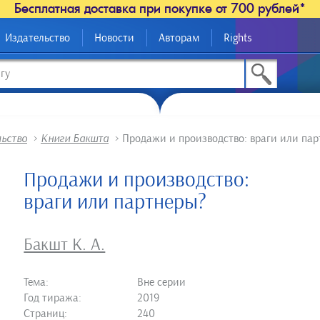
Бесплатная доставка при покупке от 700 рублей*
Издательство
Новости
Авторам
Rights
льство
>
Книги Бакшта
>
Продажи и производство: враги или па
Продажи и производство:
враги или партнеры?
Бакшт К. А.
Тема:
Вне серии
Год тиража:
2019
Страниц:
240