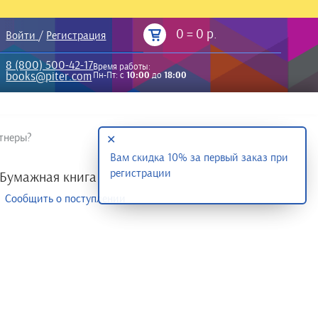
0
=
0 р.
Войти
/
Регистрация
8 (800) 500-42-17
Время работы:
books@piter.com
Пн-Пт: с
10:00
до
18:00
ртнеры?
✕
Вам скидка 10% за первый заказ при
регистрации
Бумажная книга
Сообщить о поступлении