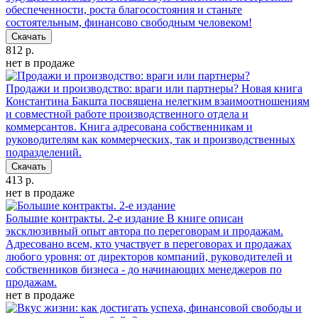
обеспеченности, роста благосостояния и станьте
состоятельным, финансово свободным человеком!
Скачать
812 р.
нет в продаже
Продажи и производство: враги или партнеры?
Новая книга
Константина Бакшта посвящена нелегким взаимоотношениям
и совместной работе производственного отдела и
коммерсантов. Книга адресована собственникам и
руководителям как коммерческих, так и производственных
подразделений.
Скачать
413 р.
нет в продаже
Большие контракты. 2-е издание
В книге описан
эксклюзивный опыт автора по переговорам и продажам.
Адресовано всем, кто участвует в переговорах и продажах
любого уровня: от директоров компаний, руководителей и
собственников бизнеса - до начинающих менеджеров по
продажам.
нет в продаже