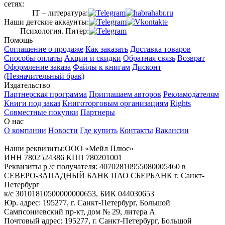
сетях:
IT – литература:
Наши детские аккаунты:
Психология. Питер:
Помощь
Соглашение о продаже
Как заказать
Доставка товаров
Способы оплаты
Акции и скидки
Обратная связь
Возврат
Оформление заказа
Файлы к книгам
Дисконт
(Незначительный брак)
Издательство
Партнерская программа
Приглашаем авторов
Рекламодателям
Книги под заказ
Книготорговым организациям
Rights
Совместные покупки
Партнеры
О нас
О компании
Новости
Где купить
Контакты
Вакансии
Наши реквизиты:ООО «Мейл Плюс»
ИНН 7802524386 КПП 780201001
Реквизиты р /с получателя: 40702810955080005460 в
СЕВЕРО-ЗАПАДНЫЙ БАНК ПАО СБЕРБАНК г. Санкт-
Петербург
к/с 30101810500000000653, БИК 044030653
Юр. адрес: 195277, г. Санкт-Петербург, Большой
Сампсониевский пр-кт, дом № 29, литера А
Почтовый адрес: 195277, г. Санкт-Петербург, Большой