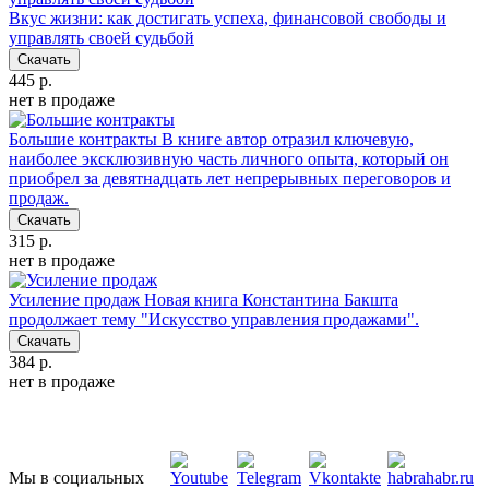
Вкус жизни: как достигать успеха, финансовой свободы и
управлять своей судьбой
Скачать
445 р.
нет в продаже
Большие контракты
В книге автор отразил ключевую,
наиболее эксклюзивную часть личного опыта, который он
приобрел за девятнадцать лет непрерывных переговоров и
продаж.
Скачать
315 р.
нет в продаже
Усиление продаж
Новая книга Константина Бакшта
продолжает тему "Искусство управления продажами".
Скачать
384 р.
нет в продаже
Мы в социальных