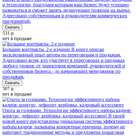
и технологии, благодаря которым ваш бизнес будет успешно
развиваться и сможет занять лидирующие позиции на рынке.
Адресовано собственникам и руководителям коммерческих
предприятий.
Скачать
531 р.
нет в продаже
Большие контракты. 2-е издание
В книге описан
эксклюзивный опыт автора по переговорам и продажам.
Адресовано всем, кто участвует в переговорах и продажах
любого уровня: от директоров компаний, руководителей и
собственников бизнеса - до начинающих менеджеров по
продажам.
Скачать
507 р.
нет в продаже
Охота за головами. Технологии эффективного набора кадров:
конкурс, дефицит, вербовка, кадровый ассессмент
В своей
новой книге представлены уникальная система эффективного
набора кадров, называны конкретные причины, почему не
работают традиционные методы и предложена пошаговая