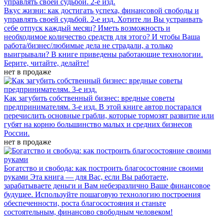
Вкус жизни: как достигать успеха, финансовой свободы и
управлять своей судьбой. 2-е изд.
Хотите ли Вы устраивать
себе отпуск каждый месяц? Иметь возможность и
необходимое количество средств для этого? И чтобы Ваша
работа/бизнес/любимые дела не страдали, а только
выигрывали? В книге приведены работающие технологии.
Берите, читайте, делайте!
нет в продаже
Как загубить собственный бизнес: вредные советы
предпринимателям. 3-е изд.
В этой книге автор постарался
перечислить основные грабли, которые тормозят развитие или
губят на корню большинство малых и средних бизнесов
России.
нет в продаже
Богатство и свобода: как построить благосостояние своими
руками
Эта книга — для Вас, если Вы работаете,
зарабатываете деньги и Вам небезразлично Ваше финансовое
будущее. Используйте пошаговую технологию построения
обеспеченности, роста благосостояния и станьте
состоятельным, финансово свободным человеком!