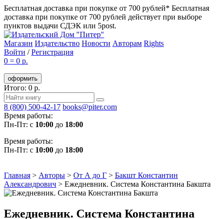
Бесплатная доставка при покупке от 700 рублей*
Бесплатная
доставка при покупке от 700 рублей действует при выборе
пунктов выдачи СДЭК или 5post.
Магазин
Издательство
Новости
Авторам
Rights
Войти
/
Регистрация
0
=
0 р.
оформить
Итого: 0 р.
8 (800) 500-42-17
books@piter.com
Время работы:
Пн-Пт: с
10:00
до
18:00
Время работы:
Пн-Пт: с
10:00
до
18:00
Главная
>
Авторы
>
От А до Г
>
Бакшт Константин
Александрович
>
Ежедневник. Система Константина Бакшта
Ежедневник. Система Константина