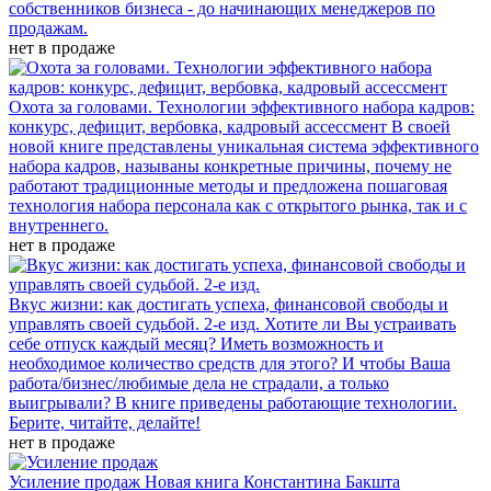
собственников бизнеса - до начинающих менеджеров по
продажам.
нет в продаже
Охота за головами. Технологии эффективного набора кадров:
конкурс, дефицит, вербовка, кадровый ассессмент
В своей
новой книге представлены уникальная система эффективного
набора кадров, называны конкретные причины, почему не
работают традиционные методы и предложена пошаговая
технология набора персонала как с открытого рынка, так и с
внутреннего.
нет в продаже
Вкус жизни: как достигать успеха, финансовой свободы и
управлять своей судьбой. 2-е изд.
Хотите ли Вы устраивать
себе отпуск каждый месяц? Иметь возможность и
необходимое количество средств для этого? И чтобы Ваша
работа/бизнес/любимые дела не страдали, а только
выигрывали? В книге приведены работающие технологии.
Берите, читайте, делайте!
нет в продаже
Усиление продаж
Новая книга Константина Бакшта