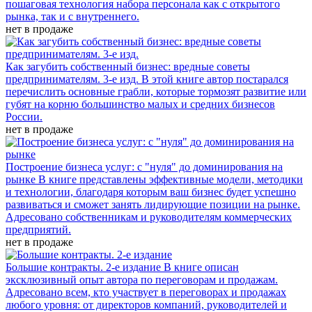
пошаговая технология набора персонала как с открытого
рынка, так и с внутреннего.
нет в продаже
Как загубить собственный бизнес: вредные советы
предпринимателям. 3-е изд.
В этой книге автор постарался
перечислить основные грабли, которые тормозят развитие или
губят на корню большинство малых и средних бизнесов
России.
нет в продаже
Построение бизнеса услуг: с "нуля" до доминирования на
рынке
В книге представлены эффективные модели, методики
и технологии, благодаря которым ваш бизнес будет успешно
развиваться и сможет занять лидирующие позиции на рынке.
Адресовано собственникам и руководителям коммерческих
предприятий.
нет в продаже
Большие контракты. 2-е издание
В книге описан
эксклюзивный опыт автора по переговорам и продажам.
Адресовано всем, кто участвует в переговорах и продажах
любого уровня: от директоров компаний, руководителей и