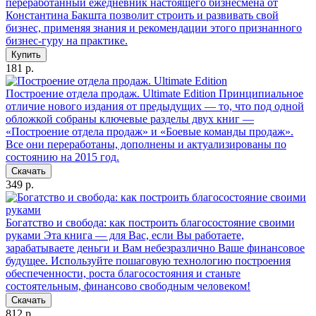
переработанный ежедневник настоящего бизнесмена от
Константина Бакшта позволит строить и развивать свой
бизнес, применяя знания и рекомендации этого признанного
бизнес-гуру на практике.
Купить
181 р.
Построение отдела продаж. Ultimate Edition
Принципиальное
отличие нового издания от предыдущих — то, что под одной
обложкой собраны ключевые разделы двух книг —
«Построение отдела продаж» и «Боевые команды продаж».
Все они переработаны, дополнены и актуализированы по
состоянию на 2015 год.
Скачать
349 р.
Богатство и свобода: как построить благосостояние своими
руками
Эта книга — для Вас, если Вы работаете,
зарабатываете деньги и Вам небезразлично Ваше финансовое
будущее. Используйте пошаговую технологию построения
обеспеченности, роста благосостояния и станьте
состоятельным, финансово свободным человеком!
Скачать
812 р.