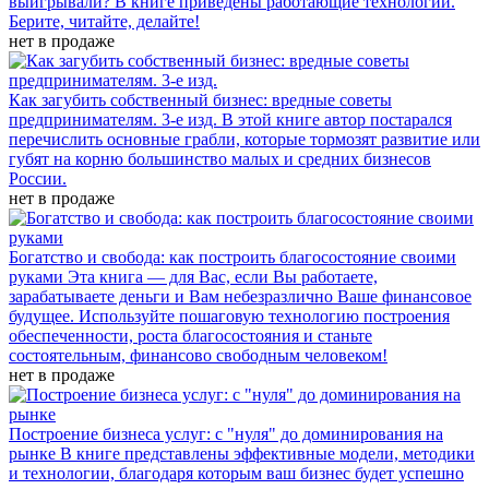
выигрывали? В книге приведены работающие технологии.
Берите, читайте, делайте!
нет в продаже
Как загубить собственный бизнес: вредные советы
предпринимателям. 3-е изд.
В этой книге автор постарался
перечислить основные грабли, которые тормозят развитие или
губят на корню большинство малых и средних бизнесов
России.
нет в продаже
Богатство и свобода: как построить благосостояние своими
руками
Эта книга — для Вас, если Вы работаете,
зарабатываете деньги и Вам небезразлично Ваше финансовое
будущее. Используйте пошаговую технологию построения
обеспеченности, роста благосостояния и станьте
состоятельным, финансово свободным человеком!
нет в продаже
Построение бизнеса услуг: с "нуля" до доминирования на
рынке
В книге представлены эффективные модели, методики
и технологии, благодаря которым ваш бизнес будет успешно