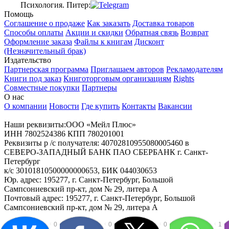
Психология. Питер:
Помощь
Соглашение о продаже
Как заказать
Доставка товаров
Способы оплаты
Акции и скидки
Обратная связь
Возврат
Оформление заказа
Файлы к книгам
Дисконт
(Незначительный брак)
Издательство
Партнерская программа
Приглашаем авторов
Рекламодателям
Книги под заказ
Книготорговым организациям
Rights
Совместные покупки
Партнеры
О нас
О компании
Новости
Где купить
Контакты
Вакансии
Наши реквизиты:ООО «Мейл Плюс»
ИНН 7802524386 КПП 780201001
Реквизиты р /с получателя: 40702810955080005460 в
СЕВЕРО-ЗАПАДНЫЙ БАНК ПАО СБЕРБАНК г. Санкт-
Петербург
к/с 30101810500000000653, БИК 044030653
Юр. адрес: 195277, г. Санкт-Петербург, Большой
Сампсониевский пр-кт, дом № 29, литера А
Почтовый адрес: 195277, г. Санкт-Петербург, Большой
Сампсониевский пр-кт, дом № 29, литера А
0
0
0
1