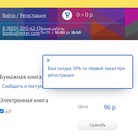
0
=
0 р.
Войти
/
Регистрация
8 (800) 500-42-17
Время работы:
books@piter.com
Пн-Пт: с
10:00
до
18:00
✕
Вам скидка 10% за первый заказ при
регистрации
Бумажная книга
Сообщить о поступлении
Электронная книга
Цена:
96 р.
pdf
СКАЧАТЬ