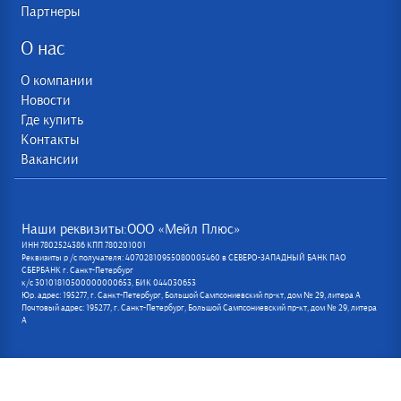
Партнеры
О нас
О компании
Новости
Где купить
Контакты
Вакансии
Наши реквизиты:ООО «Мейл Плюс»
ИНН 7802524386 КПП 780201001
Реквизиты р /с получателя: 40702810955080005460 в СЕВЕРО-ЗАПАДНЫЙ БАНК ПАО
СБЕРБАНК г. Санкт-Петербург
к/с 30101810500000000653, БИК 044030653
Юр. адрес: 195277, г. Санкт-Петербург, Большой Сампсониевский пр-кт, дом № 29, литера А
Почтовый адрес: 195277, г. Санкт-Петербург, Большой Сампсониевский пр-кт, дом № 29, литера
А