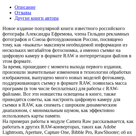
Описание
Отзывы
Другие книги автора
Новое издание популярной книги известного российского
фотографа Александра Ефремова, члена Гильдии рекламных
фотографов и Союза фотохудожников России, посвящено
тому, как «выжать» максимум необходимой информации из
нескольких мегабайтов фотоснимка, а именно съемке на
цифровую камеру в формате RAW и интерпретации файлов в
этом формате.
За время, прошедшее с момента выхода первого издания,
произошли значительные изменения в технологии обработки
изображения, выпущено много новых моделей фотокамер,
поддерживающих съемку в формате RAW, появилась масса
программ (в том числе бесплатных) для работы с RAW-
файлами. Все эти новшества освещены в книге, также
приводятся советы, как настроить цифровую камеру для
съемки в RAW, как снимать с широким динамическим
диапазоном, с минимальным шумом, как эффективно
использовать карты памяти.
На примерах работы в модуле Camera Raw рассказывается, как
работать в других RAW-конверторах, таких как Adobe
Lightroom, Aperture, Capture One, Bibble Pro, RawShooter; об их