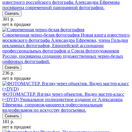
известного российского фотографа Александра Ефремова
посвящена современной панорамной фотографии.
Скачать
301 р.
нет в продаже
Современная черно-белая фотография
Новая книга известного
московского фотографа Александра Ефремова, члена Гильдии
рекламных фотографов, Европейской ассоциации
профессиональных фотографов и Союза фотохудожников
России, посвящена созданию художественных черно-белых
цифровых фотографий.
Скачать
236 р.
нет в продаже
ФОТОМАСТЕР. Взгляд через объектив. Видео мастер-класс
(+DVD)
Уникальное полноцветное издание от Алексанжра
Ефремова, сопровождающееся пофессиональным
видеофильмом по искусству фотосъемки.
Скачать
181 р.
нет в продаже