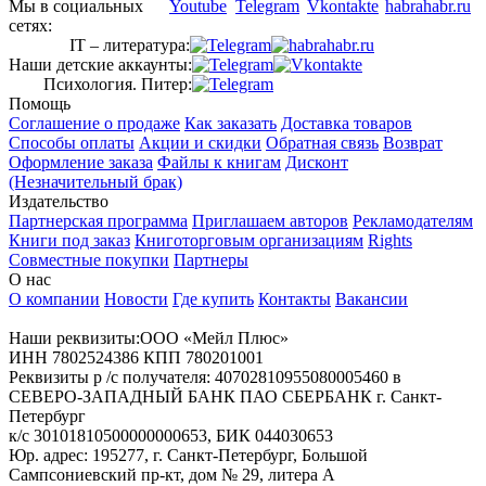
Мы в социальных
сетях:
IT – литература:
Наши детские аккаунты:
Психология. Питер:
Помощь
Соглашение о продаже
Как заказать
Доставка товаров
Способы оплаты
Акции и скидки
Обратная связь
Возврат
Оформление заказа
Файлы к книгам
Дисконт
(Незначительный брак)
Издательство
Партнерская программа
Приглашаем авторов
Рекламодателям
Книги под заказ
Книготорговым организациям
Rights
Совместные покупки
Партнеры
О нас
О компании
Новости
Где купить
Контакты
Вакансии
Наши реквизиты:ООО «Мейл Плюс»
ИНН 7802524386 КПП 780201001
Реквизиты р /с получателя: 40702810955080005460 в
СЕВЕРО-ЗАПАДНЫЙ БАНК ПАО СБЕРБАНК г. Санкт-
Петербург
к/с 30101810500000000653, БИК 044030653
Юр. адрес: 195277, г. Санкт-Петербург, Большой
Сампсониевский пр-кт, дом № 29, литера А