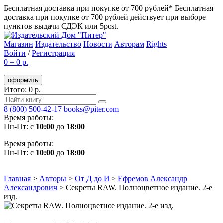
Бесплатная доставка при покупке от 700 рублей*
Бесплатная
доставка при покупке от 700 рублей действует при выборе
пунктов выдачи СДЭК или 5post.
Магазин
Издательство
Новости
Авторам
Rights
Войти
/
Регистрация
0
=
0 р.
оформить
Итого: 0 р.
8 (800) 500-42-17
books@piter.com
Время работы:
Пн-Пт: с
10:00
до
18:00
Время работы:
Пн-Пт: с
10:00
до
18:00
Главная
>
Авторы
>
От Д до И
>
Ефремов Александр
Александрович
>
Секреты RAW. Полноцветное издание. 2-е
изд.