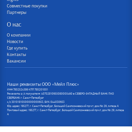
Совместные покупки
Партнеры
О нас
О компании
Новости
Где купить
Контакты
Вакансии
Наши реквизиты:ООО «Мейл Плюс»
ИНН 7802524386 КПП 780201001
Реквизиты р /с получателя: 40702810955080005460 в СЕВЕРО-ЗАПАДНЫЙ БАНК ПАО
СБЕРБАНК г. Санкт-Петербург
к/с 30101810500000000653, БИК 044030653
Юр. адрес: 195277, г. Санкт-Петербург, Большой Сампсониевский пр-кт, дом № 29, литера А
Почтовый адрес: 195277, г. Санкт-Петербург, Большой Сампсониевский пр-кт, дом № 29, литера
А