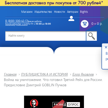
Бесплатная доставка при покупке от 700 рублей*
Магазин
Издательство
Новости
Авторам
Rights
Войти
8 (800) 500-42-17
Время работы:
0
=
0 р.
books@piter.com
Пн-Пт: с
10:00
до
18:00
/
✕
В
р
Главная
>
ПУБЛИЦИСТИКА И ИСТОРИЯ
>
Егор Яковлев
>
Война на уничтожение. Что готовил Третий Рейх для России.
Предисловие Дмитрий GOBLIN Пучков