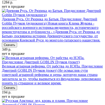
1284 р.
нет в продаже
Древняя Русь. От Рюрика до Батыя. Предисловие Дмитрий
Goblin Пучков (аудиокнига)
Новая книга Клима Жукова -
российского военного историка-медиевиста, исторического
реконструктора и публициста - «Древняя Русь: от Рюрика до
Батыя» посвящена истории Древнерусского государства, от
основания Киевской Руси до монголо-татарского нашествия.
Скачать
349 р.
нет в продаже
Великая аграрная реформа. От рабства до НЭПа. Предисловие
Дмитрий GOBLIN Пучков (покет)
Не осмыслив сути
советской аграрной реформы и цены, которую наша страна
заплатила за то, чтобы вырваться из феодализма, невозможно
понять то страшное и великое время.
Скачать
194 р.
нет в продаже