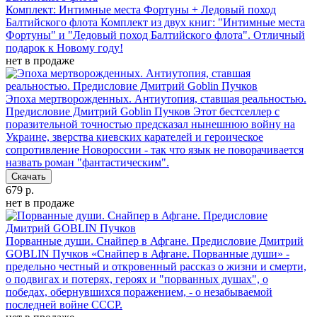
Комплект: Интимные места Фортуны + Ледовый поход
Балтийского флота
Комплект из двух книг: "Интимные места
Фортуны" и "Ледовый поход Балтийского флота". Отличный
подарок к Новому году!
нет в продаже
Эпоха мертворожденных. Антиутопия, ставшая реальностью.
Предисловие Дмитрий Goblin Пучков
Этот бестселлер с
поразительной точностью предсказал нынешнюю войну на
Украине, зверства киевских карателей и героическое
сопротивление Новороссии - так что язык не поворачивается
назвать роман "фантастическим".
Скачать
679 р.
нет в продаже
Порванные души. Снайпер в Афгане. Предисловие Дмитрий
GOBLIN Пучков
«Снайпер в Афгане. Порванные души» -
предельно честный и откровенный рассказ о жизни и смерти,
о подвигах и потерях, героях и "порванных душах", о
победах, обернувшихся поражением, - о незабываемой
последней войне СССР.