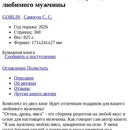
любимого мужчины
GOBLIN
,
Самогон С. С.
Год тиража:
2026
Страниц:
368
Вес:
825 г.
Формат:
171х241х27 мм
Бумажная книга
Сообщить о поступлении
Оглавление
Полистать
Описание
Об авторах
Отзывы
Другие книги автора
Комплект из двух книг будет отличным подарком для вашего
любимого мужчины!
"Огонь, дрова, мясо" - это сборник рецептов на любой вкус и
сезон для настоящего мужчины. Как говорит сам автор книги:
"Я как мужчина люблю мясо, зажаренное на огне. У меня
целая батарея грилей и коптилен и масса рецептов под