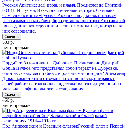
Русская Арктика: лед, кровь и пламя. Предисловие Дмитрий
GOBLIN Пучков
Известный военный историк Светлана
Самченко в книге «Русская Арктика: лед, кровь и пламя»
рассказывает о кораблях, бороздивших просторы Арктики, об
их создании, конструкции и великих открытиях, которые на
них совершались.
Скачать
583 р.
нет в продаже
Норд-Ост. Заложники на Дубровке. Предисловие Дмитрий
Goblin Пучков
Что представлял собой теракт на Дубровке,
один из самых масштабных в российской истории? Александр
Дюков компетентно отвечает на эти вопросы, опираясь в
своей работе не только на свидетельства очевидцев, но и на
материалы официального расследования.
Скачать
466 р.
нет в продаже
Под Андреевским и Красным флагом:Русский флот в Первой