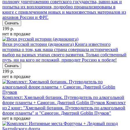
полному уничтожению советского государства, равно как и
попытка их воплощения, подробно проанализированы в
книге с привлечением новых и малоизвестных материалов из
архивов России и ФРГ.
Скачать
199 р.
нет в продаже
Вехи русской истории (аудиокнига)
Книга известного
историка о том, как наша страна совершала исторический
выбор на разных этапах своего развития. Только собственный
путь, ни на кого не похожий, приводит Россию к победе!
Скачать
199 р.
нет в продаже
Комплект: Хмельной ботаник. Путеводитель по алкогольной
флоре планеты + Самогон. Дмитрий Goblin Пучков
Комплект
из 2 книг: "Хмельной ботаник. Путеводитель по алкогольной
флоре планеты" и "Самогон. Дмитрий Goblin Пучков"
нет в продаже