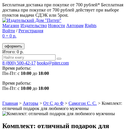
Бесплатная доставка при покупке от 700 рублей*
Бесплатная
доставка при покупке от 700 рублей действует при выборе
пунктов выдачи СДЭК или 5post.
Магазин
Издательство
Новости
Авторам
Rights
Войти
/
Регистрация
0
=
0 р.
оформить
Итого: 0 р.
8 (800) 500-42-17
books@piter.com
Время работы:
Пн-Пт: с
10:00
до
18:00
Время работы:
Пн-Пт: с
10:00
до
18:00
Главная
>
Авторы
>
От С до Ф
>
Самогон С. С.
>
Комплект:
отличный подарок для любимого мужчины
Комплект: отличный подарок для