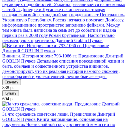
пугающих подробностей. Украина разваливается на несколько
частей, в Донецке и Луганске начинается настоящая
гражданская война, западный мир поддерживает Центрально-
Украинскую Республику, Россия негласно помогает Донбассу,
информационное пространство заполнено фейками. Между
тем книга была написана за семь лет до событий и издана
первый раз в 2008 году.Роман брутальный. Настоятельно
рекомендую к прочтению. Дмитрий Goblin Пучков
Викинги. История эпохи: 793-1066 гг. Предисловие Дмитрий
GOBLIN Пучков
Детальные описания повседневной жизни и
быта, обычаев и общественного устройства викингов,
демонстрируют, что их реальная история намного сложней,
разнообразней и увлекательней, чем любые легенды.
Скачать
838 р.
Купить
694 р.
За что сражались советские люди. Предисловие Дмитрий
GOBLIN Пучков
Книга-напоминание, основанная на
документах Чрезвычайной государственной комиссии по