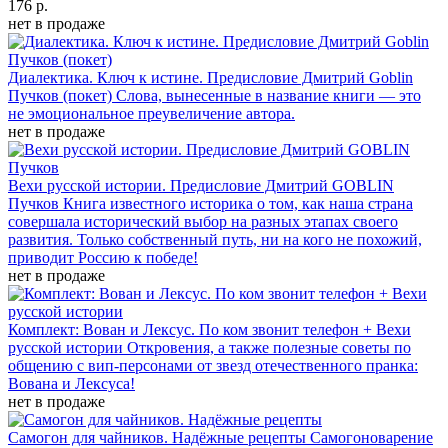
176 р.
нет в продаже
Диалектика. Ключ к истине. Предисловие Дмитрий Goblin
Пучков (покет)
Слова, вынесенные в название книги — это
не эмоциональное преувеличение автора.
нет в продаже
Вехи русской истории. Предисловие Дмитрий GOBLIN
Пучков
Книга известного историка о том, как наша страна
совершала исторический выбор на разных этапах своего
развития. Только собственный путь, ни на кого не похожий,
приводит Россию к победе!
нет в продаже
Комплект: Вован и Лексус. По ком звонит телефон + Вехи
русской истории
Откровения, а также полезные советы по
общению с вип-персонами от звезд отечественного пранка:
Вована и Лексуса!
нет в продаже
Самогон для чайников. Надёжные рецепты
Самогоноварение