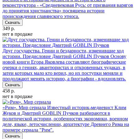
реконструктора - «Средневековая Русь: от призвания варягов
до принятия христианства» посвящена истории
происхождения славянского этноса.
Скачать
349 р.
нет в продаже
Друг государства. Гении и бездарности, изменившие ход
истории. Предисловие Дмитрий GOBLIN Пучков
Основу
новой книги Егора Яковлева составляют биографические
очерки о гениях, авантюристах и откровенных чудаках, в
затеи которых мало кто верил, но их поступки меняли и
продолжают менять историю, а биографии - вдохновлять.
Скачать
458 р.
нет в продаже
«Рим». Мир сериала
Известный историк-медиевист Клим
Жуков и Дмитрий GOBLIN Пучков разбираются в
политической истории, особенностях экономики, военном
деле, языке, летосчислении, архитектуре Древнего Рима на
примере сериала "Рим".
Скачать