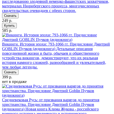
расследованию злодеяний немецко-фашистских захватчиков,
материалах Нюрнбергского процесса, многочисленных
свидетельствах очевидцев с обеих сторон.
Скачать
249 р.
Купить
585 р.
Викинги. История эпохи: 793-1066 гг. Предисловие Дмитрий
GOBLIN Пучков (аудиокнига)
Детальные описания
повседневной жизни и быта, обычаев и общественного
устройства викингов, демонстрируют, что их реальная
история намного сложней, разнообразней и увлекательней,
чем любые легенды.
Скачать
399 р.
нет в продаже
Средневековая Русь: от призвания варягов до принятия
христианства. Предисловие Дмитрий Goblin Пучков
(аудиокнига)
Новая книга Клима Жукова - российского
военного историка-медиевиста и исторического