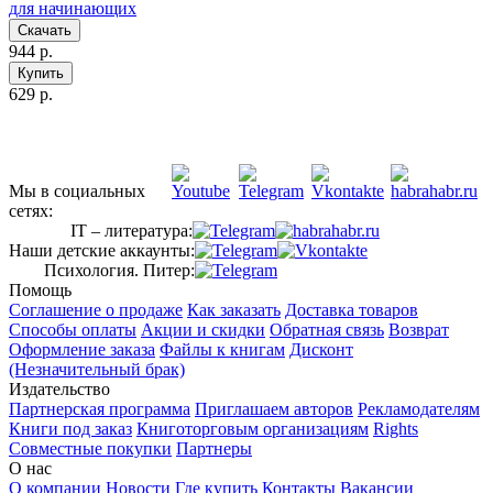
для начинающих
Скачать
944 р.
Купить
629 р.
Мы в социальных
сетях:
IT – литература:
Наши детские аккаунты:
Психология. Питер:
Помощь
Соглашение о продаже
Как заказать
Доставка товаров
Способы оплаты
Акции и скидки
Обратная связь
Возврат
Оформление заказа
Файлы к книгам
Дисконт
(Незначительный брак)
Издательство
Партнерская программа
Приглашаем авторов
Рекламодателям
Книги под заказ
Книготорговым организациям
Rights
Совместные покупки
Партнеры
О нас
О компании
Новости
Где купить
Контакты
Вакансии