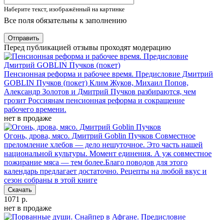
Наберите текст, изображённый на картинке
Все поля обязательны к заполнению
Отправить
Перед публикацией отзывы проходят модерацию
Пенсионная реформа и рабочее время. Предисловие Дмитрий
GOBLIN Пучков (покет)
Клим Жуков, Михаил Попов,
Александр Золотов и Дмитрий Пучков разбираются, чем
грозит Россиянам пенсионная реформа и сокращение
рабочего времени.
нет в продаже
Огонь, дрова, мясо. Дмитрий Goblin Пучков
Совместное
преломление хлебов — дело нешуточное. Это часть нашей
национальной культуры. Момент единения. А уж совместное
пожирание мяса — тем более.Благо поводов для этого
календарь предлагает достаточно. Рецепты на любой вкус и
сезон собраны в этой книге
Скачать
1071 р.
нет в продаже