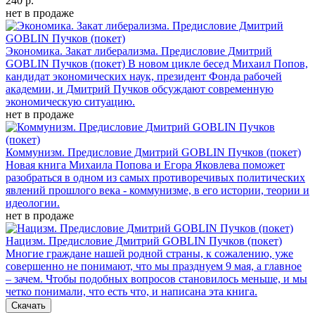
240 р.
нет в продаже
Экономика. Закат либерализма. Предисловие Дмитрий
GOBLIN Пучков (покет)
В новом цикле бесед Михаил Попов,
кандидат экономических наук, президент Фонда рабочей
академии, и Дмитрий Пучков обсуждают современную
экономическую ситуацию.
нет в продаже
Коммунизм. Предисловие Дмитрий GOBLIN Пучков (покет)
Новая книга Михаила Попова и Егора Яковлева поможет
разобраться в одном из самых противоречивых политических
явлений прошлого века - коммунизме, в его истории, теории и
идеологии.
нет в продаже
Нацизм. Предисловие Дмитрий GOBLIN Пучков (покет)
Многие граждане нашей родной страны, к сожалению, уже
совершенно не понимают, что мы празднуем 9 мая, а главное
– зачем. Чтобы подобных вопросов становилось меньше, и мы
четко понимали, что есть что, и написана эта книга.
Скачать