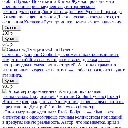
Goblin Пучков
Новая книга Клима Жукова - российского
военного историка-медиевиста, исторического
реконструктора и публициста - «Древняя Русь: от Рюрика до
Батыя» посвящена истории Древнерусского государства, от
основания Киевской Руси до монголо-татарского нашествия.
Скачать
299 р.
Купить
671 р.
Самогон. Дмитрий Goblin Пучков
Нет никаких сомнений в
том, что любой из нас мастерски сажает деревья, легко
построит дом и умело зачинает детей. А вот как грамотно
изготавливать чудесные напитки — любого и каждого научит
эта книга.
Купить
931 р.
Эпоха мертворожденных. Антиутопия, ставшая реальностью.
Предисловие Дмитрий Goblin Пучков (Покет)
«Эпоха мертворожденных» Глеба Боброва — сбывшаяся
антиутопия с ошеломляюще точным количеством попаданий
в предугаданную реальность. Автор, что называется, зрил в
корень, угадав «послемайданную» реальность до прямо-таки