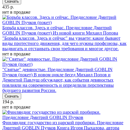
Скачать
435 р.
нет в продаже
Борьба классов. Здесь и сейчас. Предисловие Дмитрий
GOBLIN Пучков (покет)
Из новой книги Михаил Попова
"Борьба классов. Здесь и сейчас" вы узнаете: какие бывают
виды протестного движения, для чего нужны профсоюзы, как
выдвигать и отстаивать свои требования и многое другое.
нет в продаже
"Святые" девяностые. Предисловие Дмитрий GOBLIN
Пучков (покет)
В новом цикле бесед Михаил Попов и
Дементий Павлуш обсуждают, как события девяностых
повлияли на современность и определили перспективы
будущего развития России.
Скачать
194 р.
нет в продаже
Финляндия: государство из царской пробирки. Предисловие
Дмитрий GOBLIN Пучков
Книга Игоря Пыхалова, автора