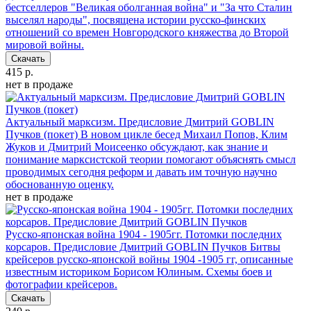
бестселлеров "Великая оболганная война" и "За что Сталин
выселял народы", посвящена истории русско-финских
отношений cо времен Новгородского княжества до Второй
мировой войны.
Скачать
415 р.
нет в продаже
Актуальный марксизм. Предисловие Дмитрий GOBLIN
Пучков (покет)
В новом цикле бесед Михаил Попов, Клим
Жуков и Дмитрий Моисеенко обсуждают, как знание и
понимание марксистской теории помогают объяснять смысл
проводимых сегодня реформ и давать им точную научно
обоснованную оценку.
нет в продаже
Русско-японская война 1904 - 1905гг. Потомки последних
корсаров. Предисловие Дмитрий GOBLIN Пучков
Битвы
крейсеров русско-японской войны 1904 -1905 гг, описанные
известным историком Борисом Юлиным. Схемы боев и
фотографии крейсеров.
Скачать