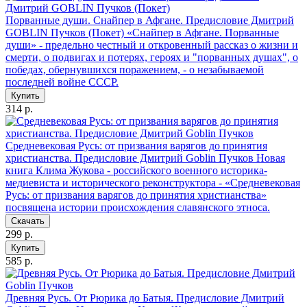
Порванные души. Снайпер в Афгане. Предисловие Дмитрий
GOBLIN Пучков (Покет)
«Снайпер в Афгане. Порванные
души» - предельно честный и откровенный рассказ о жизни и
смерти, о подвигах и потерях, героях и "порванных душах", о
победах, обернувшихся поражением, - о незабываемой
последней войне СССР.
Купить
314 р.
Средневековая Русь: от призвания варягов до принятия
христианства. Предисловие Дмитрий Goblin Пучков
Новая
книга Клима Жукова - российского военного историка-
медиевиста и исторического реконструктора - «Средневековая
Русь: от призвания варягов до принятия христианства»
посвящена истории происхождения славянского этноса.
Скачать
299 р.
Купить
585 р.
Древняя Русь. От Рюрика до Батыя. Предисловие Дмитрий