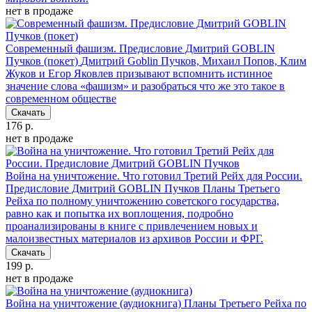
нет в продаже
Современный фашизм. Предисловие Дмитрий GOBLIN
Пучков (покет)
Дмитрий Goblin Пучков, Михаил Попов, Клим
Жуков и Егор Яковлев призывают вспомнить истинное
значение слова «фашизм» и разобраться что же это такое в
современном обществе
Скачать
176 р.
нет в продаже
Война на уничтожение. Что готовил Третий Рейх для России.
Предисловие Дмитрий GOBLIN Пучков
Планы Третьего
Рейха по полному уничтожению советского государства,
равно как и попытка их воплощения, подробно
проанализированы в книге с привлечением новых и
малоизвестных материалов из архивов России и ФРГ.
Скачать
199 р.
нет в продаже
Война на уничтожение (аудиокнига)
Планы Третьего Рейха по