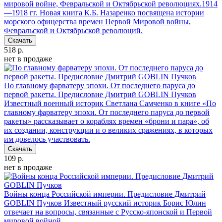
мировой войне, Февральской и Октябрьской революциях.1914
—1918 гг.
Новая книга К.Б. Назаренко посвящена истории
морского офицерства времен Первой Мировой войны,
Февральской и Октябрьской революций.
Скачать
518 р.
нет в продаже
По главному фарватеру эпохи. От последнего паруса до
первой ракеты. Предисловие Дмитрий GOBLIN Пучков
Известный военный историк Светлана Самченко в книге «По
главному фарватеру эпохи. От последнего паруса до первой
ракеты» рассказывает о кораблях времен «брони и пара», об
их создании, конструкции и о великих сражениях, в которых
им довелось участвовать.
Скачать
109 р.
нет в продаже
Войны конца Российской империи. Предисловие Дмитрий
GOBLIN Пучков
Известный русский историк Борис Юлин
отвечает на вопросы, связанные с Русско-японской и Первой
мировой войной.