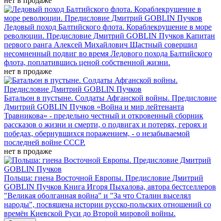
нет в продаже
Ледовый поход Балтийского флота. Кораблекрушение в море
революции. Предисловие Дмитрий GOBLIN Пучков
Капитан
первого ранга Алексей Михайлович Щастный совершил
несомненный подвиг во время Ледового похода Балтийского
флота, поплатившись ценой собственной жизни.
нет в продаже
Батальон в пустыне. Солдаты Афганской войны. Предисловие
Дмитрий GOBLIN Пучков
«Война и мир лейтенанта
Травникова» - предельно честный и откровенный сборник
рассказов о жизни и смерти, о подвигах и потерях, героях и
победах, обернувшихся поражением, - о незабываемой
последней войне СССР.
нет в продаже
Польша: гиена Восточной Европы. Предисловие Дмитрий
GOBLIN Пучков
Книга Игоря Пыхалова, автора бестселлеров
"Великая оболганная война" и "За что Сталин выселял
народы", посвящена истории русско-польских отношений со
времён Киевской Руси до Второй мировой войны.