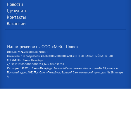
Новости
Где купить
Контакты
Вакансии
Наши реквизиты:ООО «Мейл Плюс»
ИНН 7802524386 КПП 780201001
Реквизиты р /с получателя: 40702810955080005460 в СЕВЕРО-ЗАПАДНЫЙ БАНК ПАО
СБЕРБАНК г. Санкт-Петербург
к/с 30101810500000000653, БИК 044030653
Юр. адрес: 195277, г. Санкт-Петербург, Большой Сампсониевский пр-кт, дом № 29, литера А
Почтовый адрес: 195277, г. Санкт-Петербург, Большой Сампсониевский пр-кт, дом № 29, литера
А