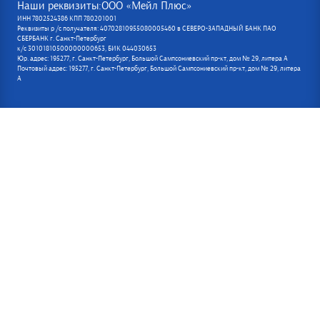
Наши реквизиты:ООО «Мейл Плюс»
ИНН 7802524386 КПП 780201001
Реквизиты р /с получателя: 40702810955080005460 в СЕВЕРО-ЗАПАДНЫЙ БАНК ПАО
СБЕРБАНК г. Санкт-Петербург
к/с 30101810500000000653, БИК 044030653
Юр. адрес: 195277, г. Санкт-Петербург, Большой Сампсониевский пр-кт, дом № 29, литера А
Почтовый адрес: 195277, г. Санкт-Петербург, Большой Сампсониевский пр-кт, дом № 29, литера
А