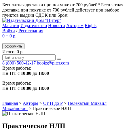
Бесплатная доставка при покупке от 700 рублей*
Бесплатная
доставка при покупке от 700 рублей действует при выборе
пунктов выдачи СДЭК или 5post.
Магазин
Издательство
Новости
Авторам
Rights
Войти
/
Регистрация
0
=
0 р.
оформить
Итого: 0 р.
8 (800) 500-42-17
books@piter.com
Время работы:
Пн-Пт: с
10:00
до
18:00
Время работы:
Пн-Пт: с
10:00
до
18:00
Главная
>
Авторы
>
От Н до Р
>
Пелехатый Михаил
Михайлович
>
Практическое НЛП
Практическое НЛП