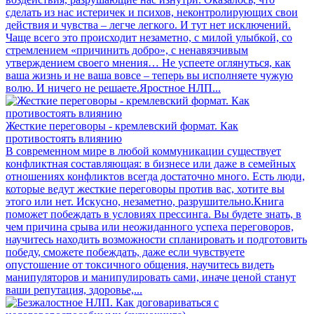
сделать из нас истеричек и психов, неконтролирующих свои
действия и чувства – легче легкого. И тут нет исключений.
Чаще всего это происходит незаметно, с милой улыбкой, со
стремлением «причинить добро», с ненавязчивым
утверждением своего мнения… Не успеете оглянуться, как
ваша жизнь и не ваша вовсе – теперь вы исполняете чужую
волю. И ничего не решаете.Яростное НЛП...
Жесткие переговоры - кремлевский формат. Как
противостоять влиянию
В современном мире в любой коммуникации существует
конфликтная составляющая: в бизнесе или даже в семейных
отношениях конфликтов всегда достаточно много. Есть люди,
которые ведут жесткие переговоры против вас, хотите вы
этого или нет. Искусно, незаметно, разрушительно.Книга
поможет побеждать в условиях прессинга. Вы будете знать, в
чем причина срыва или неожиданного успеха переговоров,
научитесь находить возможности спланировать и подготовить
победу, сможете побеждать, даже если чувствуете
опустошение от токсичного общения, научитесь видеть
манипуляторов и манипулировать сами, иначе ценой станут
ваши репутация, здоровье,...