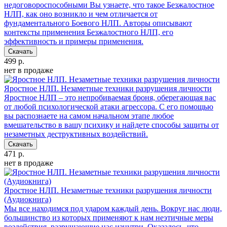
недоговороспособными
Вы узнаете, что такое Безжалостное
НЛП, как оно возникло и чем отличается от
фундаментального Боевого НЛП. Авторы описывают
контексты применения Безжалостного НЛП, его
эффективность и примеры применения.
Скачать
499 р.
нет в продаже
Яростное НЛП. Незаметные техники разрушения личности
Яростное НЛП – это непробиваемая броня, оберегающая вас
от любой психологической атаки агрессора. С его помощью
вы распознаете на самом начальном этапе любое
вмешательство в вашу психику и найдете способы защиты от
незаметных деструктивных воздействий.
Скачать
471 р.
нет в продаже
Яростное НЛП. Незаметные техники разрушения личности
(Аудиокнига)
Мы все находимся под ударом каждый день. Вокруг нас люди,
большинство из которых применяют к нам неэтичные меры
воздействия, разрушающие нас изнутри. Оказалось, что