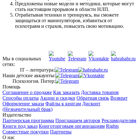
Предложены новые модели и методики, которые могут
стать настоящим прорывом в области НЛП.
Отрабатывая техники и тренируясь, вы сможете
защищаться от манипуляторов, избавиться от
психотравм и страхов, повысить свою мотивацию.
Мы в социальных
сетях:
IT – литература:
Наши детские аккаунты:
Психология. Питер:
Помощь
Соглашение о продаже
Как заказать
Доставка товаров
Способы оплаты
Акции и скидки
Обратная связь
Возврат
Оформление заказа
Файлы к книгам
Дисконт
(Незначительный брак)
Издательство
Партнерская программа
Приглашаем авторов
Рекламодателям
Книги под заказ
Книготорговым организациям
Rights
Совместные покупки
Партнеры
О нас