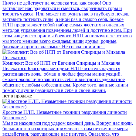
Ничто не действует на человека так, как слово! Оно
заставляет нас радоваться и смеяться, сворачивать горы и
творить чудеса. Или может погрузить нас в глубокую печаль,
заставить потерять силы, а иной раз и самого себя. Боевое
НЛП представляет собой набор самых жестких и опасных
методов управления поведением людей и доступно всем. При
этом чаще всего приемы боевого НЛП используют те, от кого
мы этого меньше всего ожидаем: наши друзья, родные,
близкие и просто знакомые. Не со зла, они и не...
Комплект: Все об НЛП от Евгения Спирицы и Михаила
Пелехатого
Благодаря методике НЛП читатель научится
распознавать ложь, обман и любые формы манипуляций,
сможет экологично защитить себя и выстроить адекватное
общение с любым собеседником. Кроме того, данные книги
помогут лучше разбираться в себе и своей жизни.
нет в продаже
Яростное НЛП. Незаметные техники разрушения личности
(#экопокет)
Мы все находимся под ударом каждый день. Вокруг нас люди,
большинство из которых применяют к нам неэтичные меры
воздействия, разрушающие нас изнутри. Оказалось, что