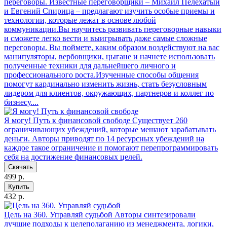
переговоры. Известные переговорщики – Михаил Пелехатый
и Евгений Спирица – предлагают изучить особые приемы и
технологии, которые лежат в основе любой
коммуникации.Вы научитесь развивать переговорные навыки
и сможете легко вести и выигрывать даже самые сложные
переговоры. Вы поймете, каким образом воздействуют на вас
манипуляторы, вербовщики, цыгане и начнете использовать
полученные техники для дальнейшего личного и
профессионального роста.Изученные способы общения
помогут кардинально изменить жизнь, стать безусловным
лидером для клиентов, окружающих, партнеров и коллег по
бизнесу....
Я могу! Путь к финансовой свободе
Существует 260
ограничивающих убеждений, которые мешают зарабатывать
деньги. Авторы приводят по 14 ресурсных убеждений на
каждое такое ограничение и помогают перепрограммировать
себя на достижение финансовых целей.
Скачать
499 р.
Купить
432 р.
Цель на 360. Управляй судьбой
Авторы синтезировали
лучшие подходы к целеполаганию из менеджмента, логики,