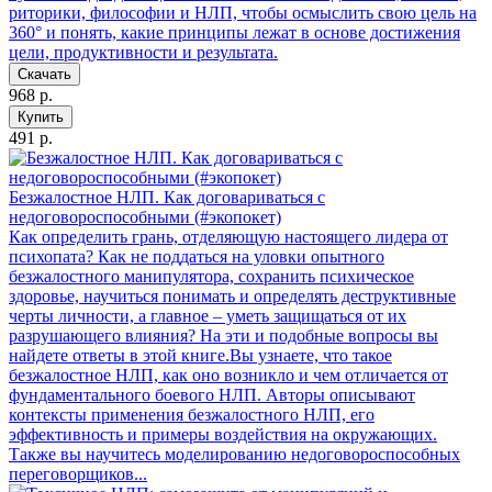
риторики, философии и НЛП, чтобы осмыслить свою цель на
360° и понять, какие принципы лежат в основе достижения
цели, продуктивности и результата.
Скачать
968 р.
Купить
491 р.
Безжалостное НЛП. Как договариваться с
недоговороспособными (#экопокет)
Как определить грань, отделяющую настоящего лидера от
психопата? Как не поддаться на уловки опытного
безжалостного манипулятора, сохранить психическое
здоровье, научиться понимать и определять деструктивные
черты личности, а главное – уметь защищаться от их
разрушающего влияния? На эти и подобные вопросы вы
найдете ответы в этой книге.Вы узнаете, что такое
безжалостное НЛП, как оно возникло и чем отличается от
фундаментального боевого НЛП. Авторы описывают
контексты применения безжалостного НЛП, его
эффективность и примеры воздействия на окружающих.
Также вы научитесь моделированию недоговороспособных
переговорщиков...