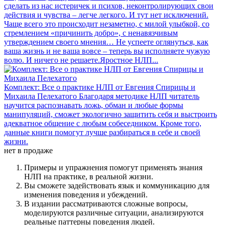
сделать из нас истеричек и психов, неконтролирующих свои
действия и чувства – легче легкого. И тут нет исключений.
Чаще всего это происходит незаметно, с милой улыбкой, со
стремлением «причинить добро», с ненавязчивым
утверждением своего мнения… Не успеете оглянуться, как
ваша жизнь и не ваша вовсе – теперь вы исполняете чужую
волю. И ничего не решаете.Яростное НЛП...
Комплект: Все о практике НЛП от Евгения Спирицы и
Михаила Пелехатого
Благодаря методике НЛП читатель
научится распознавать ложь, обман и любые формы
манипуляций, сможет экологично защитить себя и выстроить
адекватное общение с любым собеседником. Кроме того,
данные книги помогут лучше разбираться в себе и своей
жизни.
нет в продаже
Примеры и упражнения помогут применять знания
НЛП на практике, в реальной жизни.
Вы сможете задействовать язык и коммуникацию для
изменения поведения и убеждений.
В издании рассматриваются сложные вопросы,
моделируются различные ситуации, анализируются
реальные паттерны поведения людей.