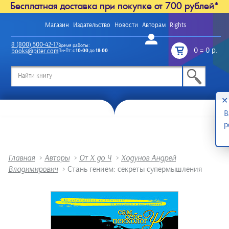
Бесплатная доставка при покупке от 700 рублей*
Магазин
Издательство
Новости
Авторам
Rights
Войти
8 (800) 500-42-17
Время работы:
0
=
0 р.
books@piter.com
Пн-Пт: с
10:00
до
18:00
/
✕
В
р
Главная
>
Авторы
>
От Х до Ч
>
Ходунов Андрей
Владимирович
>
Стань гением: секреты супермышления