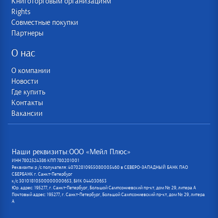
Книготорговым организациям
Rights
Совместные покупки
Партнеры
О нас
О компании
Новости
Где купить
Контакты
Вакансии
Наши реквизиты:ООО «Мейл Плюс»
ИНН 7802524386 КПП 780201001
Реквизиты р /с получателя: 40702810955080005460 в СЕВЕРО-ЗАПАДНЫЙ БАНК ПАО
СБЕРБАНК г. Санкт-Петербург
к/с 30101810500000000653, БИК 044030653
Юр. адрес: 195277, г. Санкт-Петербург, Большой Сампсониевский пр-кт, дом № 29, литера А
Почтовый адрес: 195277, г. Санкт-Петербург, Большой Сампсониевский пр-кт, дом № 29, литера
А