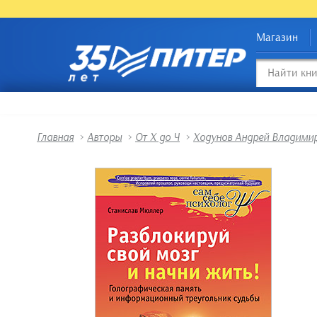
Магазин
Главная
>
Авторы
>
От Х до Ч
>
Ходунов Андрей Владими