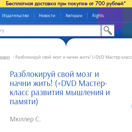
Бесплатная доставка при покупке от 700 рублей*
Издательство
Новости
Авторам
Rights
рович
>
Разблокируй свой мозг и начни жить! (+DVD Мастер-клас
Разблокируй свой мозг и
начни жить! (+DVD Мастер-
класс развития мышления и
памяти)
Мюллер С.