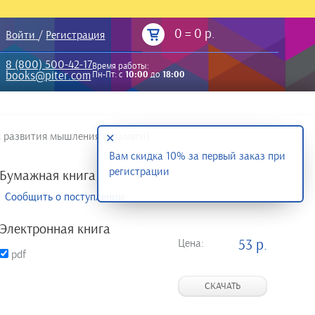
0
=
0 р.
Войти
/
Регистрация
8 (800) 500-42-17
Время работы:
books@piter.com
Пн-Пт: с
10:00
до
18:00
с развития мышления и памяти)
✕
Вам скидка 10% за первый заказ при
регистрации
Бумажная книга
Сообщить о поступлении
Электронная книга
Цена:
53 р.
pdf
СКАЧАТЬ