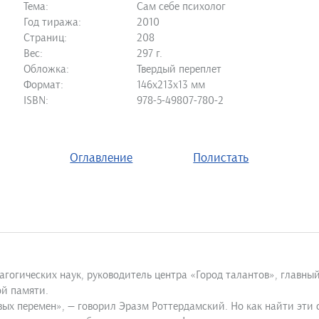
Тема:
Сам себе психолог
Год тиража:
2010
Страниц:
208
Вес:
297 г.
Обложка:
Твердый переплет
Формат:
146х213х13 мм
ISBN:
978-5-49807-780-2
Оглавление
Полистать
огических наук, руководитель центра «Город талантов», главный
ой памяти.
вых перемен», — говорил Эразм Роттердамский. Но как найти эти