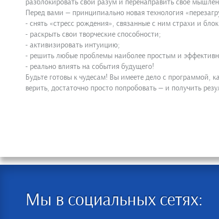
разблокировать свой разум и перенаправить свое мышлен
Перед вами — принципиально новая технология «перезагр
- снять «стресс рождения», связанные с ним страхи и блок
- раскрыть свои творческие способности;
- активизировать интуицию;
- решить любые проблемы наиболее простым и эффектив
- реально влиять на события будущего!
Будьте готовы к чудесам! Вы имеете дело с программой, к
верить, достаточно просто попробовать — и получить рез
Мы в социальных сетях: