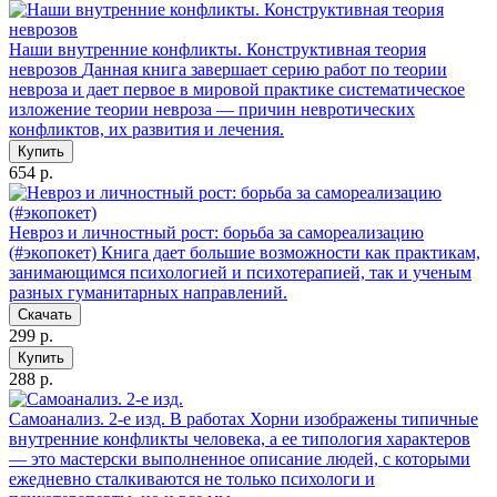
Наши внутренние конфликты. Конструктивная теория
неврозов
Данная книга завершает серию работ по теории
невроза и дает первое в мировой практике систематическое
изложение теории невроза — причин невротических
конфликтов, их развития и лечения.
Купить
654 р.
Невроз и личностный рост: борьба за самореализацию
(#экопокет)
Книга дает большие возможности как практикам,
занимающимся психологией и психотерапией, так и ученым
разных гуманитарных направлений.
Скачать
299 р.
Купить
288 р.
Самоанализ. 2-е изд.
В работах Хорни изображены типичные
внутренние конфликты человека, а ее типология характеров
— это мастерски выполненное описание людей, с которыми
ежедневно сталкиваются не только психологи и