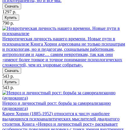
психотерапевты, но и все мы.
Скачать
1297 р.
Купить
790 р.
Невротическая личность нашего времени. Новые пути в
психоанализе
Книга Хорни адресована не только психиатрам
и психологам, но и педагогам, социальным работникам,
антропологам и даже… самим невротикам, так как они
«имеют более тонкое и точное понимание психологических
сложностей, чем их здоровые собратья».
Скачать
543 р.
Купить
543 р.
Невроз и личностный рост: борьба за самореализацию
(аудиокнига)
Карен Хорни (1885-1952) относится к числу наиболее
выдающихся психоаналитических мыслителей двадцатого
столетия. Книга «Невроз и личностный рост» раскрывает
особенности поведения человека с точки зрения внутренних