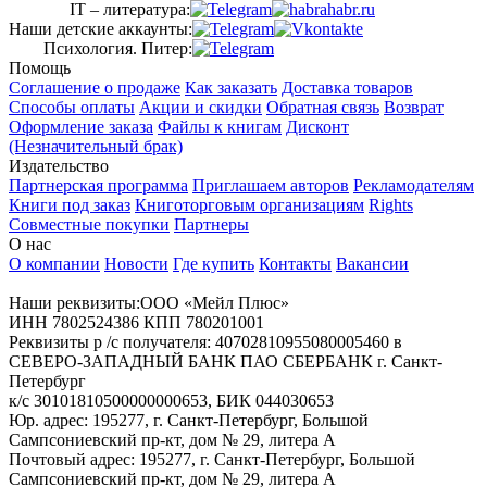
IT – литература:
Наши детские аккаунты:
Психология. Питер:
Помощь
Соглашение о продаже
Как заказать
Доставка товаров
Способы оплаты
Акции и скидки
Обратная связь
Возврат
Оформление заказа
Файлы к книгам
Дисконт
(Незначительный брак)
Издательство
Партнерская программа
Приглашаем авторов
Рекламодателям
Книги под заказ
Книготорговым организациям
Rights
Совместные покупки
Партнеры
О нас
О компании
Новости
Где купить
Контакты
Вакансии
Наши реквизиты:ООО «Мейл Плюс»
ИНН 7802524386 КПП 780201001
Реквизиты р /с получателя: 40702810955080005460 в
СЕВЕРО-ЗАПАДНЫЙ БАНК ПАО СБЕРБАНК г. Санкт-
Петербург
к/с 30101810500000000653, БИК 044030653
Юр. адрес: 195277, г. Санкт-Петербург, Большой
Сампсониевский пр-кт, дом № 29, литера А
Почтовый адрес: 195277, г. Санкт-Петербург, Большой
Сампсониевский пр-кт, дом № 29, литера А