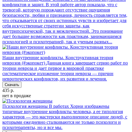
конфликтов и защит. В этой работе автор показала, что с
тревогой, которую порождают отсутствие ощущения
безопасности, любви и признания, личность справляется тем,
что отказывается от своих истинных чувств и изобретает для
себя искусственные стратегии защиты, как
внутрипсихической, так и межличностной. Это понимание
дает большие возможности как практикам, занимающимся
психологией и психотерапией, так и ученым разных...
Наши внутренние конфликты. Конструктивная теория
неврозов (#экопокет)
Данная книга завершает серию работ по
теории невроза и дает первое в мировой практике
систематическое изложение теории невроза — причин
невротических конфликтов, их развития и лечения.
Скачать
435 р.
нет в продаже
Психология женщины
В работах Хорни изображены
типичные внутренние конфликты человека, а ее типология
характеров — это мастерски выполненное описание людей, с
которыми ежедневно сталкиваются не только психологи и
психотерапевты, но и все мы.