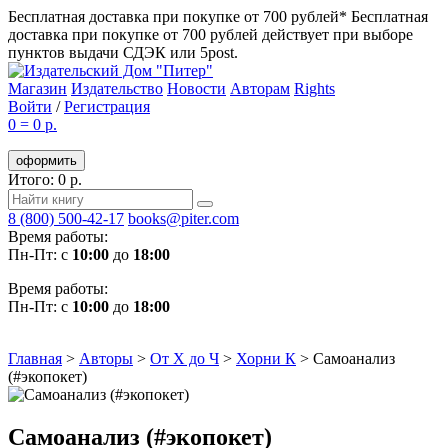
Бесплатная доставка при покупке от 700 рублей*
Бесплатная
доставка при покупке от 700 рублей действует при выборе
пунктов выдачи СДЭК или 5post.
Магазин
Издательство
Новости
Авторам
Rights
Войти
/
Регистрация
0
=
0 р.
оформить
Итого: 0 р.
8 (800) 500-42-17
books@piter.com
Время работы:
Пн-Пт: с
10:00
до
18:00
Время работы:
Пн-Пт: с
10:00
до
18:00
Главная
>
Авторы
>
От Х до Ч
>
Хорни К
>
Самоанализ
(#экопокет)
Самоанализ (#экопокет)