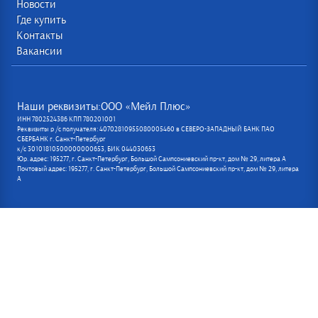
Новости
Где купить
Контакты
Вакансии
Наши реквизиты:ООО «Мейл Плюс»
ИНН 7802524386 КПП 780201001
Реквизиты р /с получателя: 40702810955080005460 в СЕВЕРО-ЗАПАДНЫЙ БАНК ПАО
СБЕРБАНК г. Санкт-Петербург
к/с 30101810500000000653, БИК 044030653
Юр. адрес: 195277, г. Санкт-Петербург, Большой Сампсониевский пр-кт, дом № 29, литера А
Почтовый адрес: 195277, г. Санкт-Петербург, Большой Сампсониевский пр-кт, дом № 29, литера
А