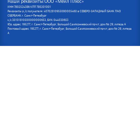
Наши реквизиты:ООО «Мейл Плюс»
ИНН 7802524386 КПП 780201001
Реквизиты р /с получателя: 40702810955080005460 в СЕВЕРО-ЗАПАДНЫЙ БАНК ПАО
СБЕРБАНК г. Санкт-Петербург
к/с 30101810500000000653, БИК 044030653
Юр. адрес: 195277, г. Санкт-Петербург, Большой Сампсониевский пр-кт, дом № 29, литера А
Почтовый адрес: 195277, г. Санкт-Петербург, Большой Сампсониевский пр-кт, дом № 29, литера
А