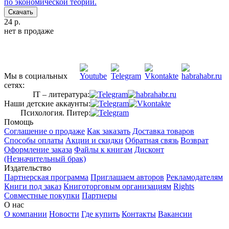
по экономической теории.
Скачать
24 р.
нет в продаже
Мы в социальных
сетях:
IT – литература:
Наши детские аккаунты:
Психология. Питер:
Помощь
Соглашение о продаже
Как заказать
Доставка товаров
Способы оплаты
Акции и скидки
Обратная связь
Возврат
Оформление заказа
Файлы к книгам
Дисконт
(Незначительный брак)
Издательство
Партнерская программа
Приглашаем авторов
Рекламодателям
Книги под заказ
Книготорговым организациям
Rights
Совместные покупки
Партнеры
О нас
О компании
Новости
Где купить
Контакты
Вакансии