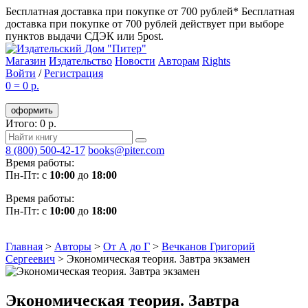
Бесплатная доставка при покупке от 700 рублей*
Бесплатная
доставка при покупке от 700 рублей действует при выборе
пунктов выдачи СДЭК или 5post.
Магазин
Издательство
Новости
Авторам
Rights
Войти
/
Регистрация
0
=
0 р.
оформить
Итого: 0 р.
8 (800) 500-42-17
books@piter.com
Время работы:
Пн-Пт: с
10:00
до
18:00
Время работы:
Пн-Пт: с
10:00
до
18:00
Главная
>
Авторы
>
От А до Г
>
Вечканов Григорий
Сергеевич
>
Экономическая теория. Завтра экзамен
Экономическая теория. Завтра