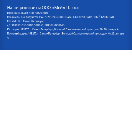
Наши реквизиты:ООО «Мейл Плюс»
ИНН 7802524386 КПП 780201001
Реквизиты р /с получателя: 40702810955080005460 в СЕВЕРО-ЗАПАДНЫЙ БАНК ПАО
СБЕРБАНК г. Санкт-Петербург
к/с 30101810500000000653, БИК 044030653
Юр. адрес: 195277, г. Санкт-Петербург, Большой Сампсониевский пр-кт, дом № 29, литера А
Почтовый адрес: 195277, г. Санкт-Петербург, Большой Сампсониевский пр-кт, дом № 29, литера
А