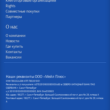
Книготорговым организациям
Rights
Совместные покупки
Партнеры
О нас
О компании
Новости
Где купить
Контакты
Вакансии
Наши реквизиты:ООО «Мейл Плюс»
ИНН 7802524386 КПП 780201001
Реквизиты р /с получателя: 40702810955080005460 в СЕВЕРО-ЗАПАДНЫЙ БАНК ПАО
СБЕРБАНК г. Санкт-Петербург
к/с 30101810500000000653, БИК 044030653
Юр. адрес: 195277, г. Санкт-Петербург, Большой Сампсониевский пр-кт, дом № 29, литера А
Почтовый адрес: 195277, г. Санкт-Петербург, Большой Сампсониевский пр-кт, дом № 29, литера
А