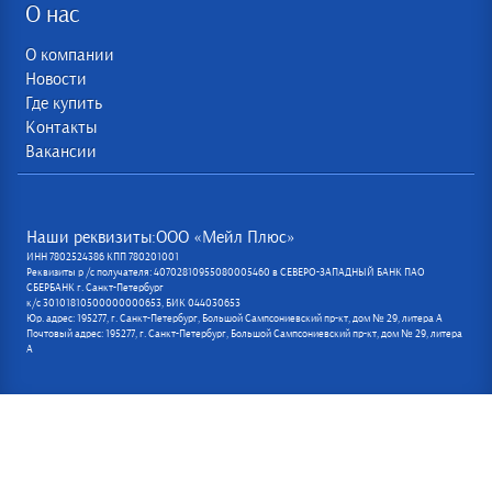
О нас
О компании
Новости
Где купить
Контакты
Вакансии
Наши реквизиты:ООО «Мейл Плюс»
ИНН 7802524386 КПП 780201001
Реквизиты р /с получателя: 40702810955080005460 в СЕВЕРО-ЗАПАДНЫЙ БАНК ПАО
СБЕРБАНК г. Санкт-Петербург
к/с 30101810500000000653, БИК 044030653
Юр. адрес: 195277, г. Санкт-Петербург, Большой Сампсониевский пр-кт, дом № 29, литера А
Почтовый адрес: 195277, г. Санкт-Петербург, Большой Сампсониевский пр-кт, дом № 29, литера
А