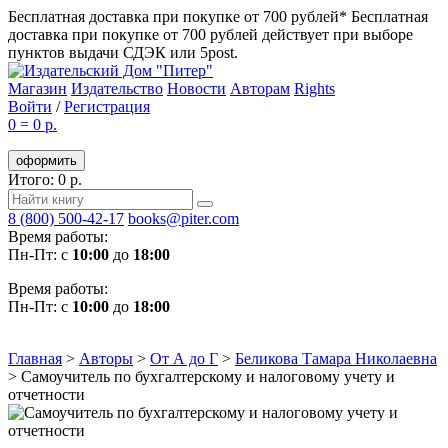
Бесплатная доставка при покупке от 700 рублей*
Бесплатная
доставка при покупке от 700 рублей действует при выборе
пунктов выдачи СДЭК или 5post.
Магазин
Издательство
Новости
Авторам
Rights
Войти
/
Регистрация
0
=
0 р.
оформить
Итого: 0 р.
8 (800) 500-42-17
books@piter.com
Время работы:
Пн-Пт: с
10:00
до
18:00
Время работы:
Пн-Пт: с
10:00
до
18:00
Главная
>
Авторы
>
От А до Г
>
Беликова Тамара Николаевна
>
Самоучитель по бухгалтерскому и налоговому учету и
отчетности