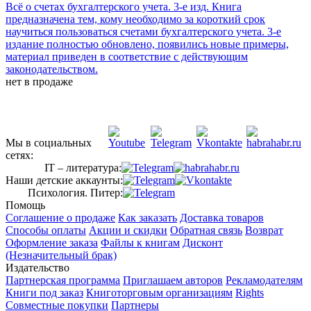
Всё о счетах бухгалтерского учета. 3-е изд.
Книга
предназначена тем, кому необходимо за короткий срок
научиться пользоваться счетами бухгалтерского учета. 3-е
издание полностью обновлено, появились новые примеры,
материал приведен в соответствие с действующим
законодательством.
нет в продаже
Мы в социальных
сетях:
IT – литература:
Наши детские аккаунты:
Психология. Питер:
Помощь
Соглашение о продаже
Как заказать
Доставка товаров
Способы оплаты
Акции и скидки
Обратная связь
Возврат
Оформление заказа
Файлы к книгам
Дисконт
(Незначительный брак)
Издательство
Партнерская программа
Приглашаем авторов
Рекламодателям
Книги под заказ
Книготорговым организациям
Rights
Совместные покупки
Партнеры