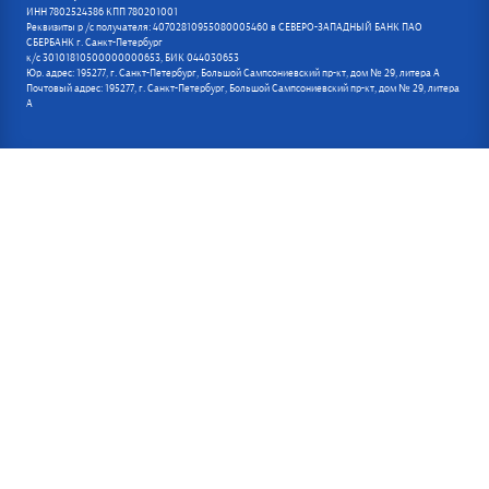
ИНН 7802524386 КПП 780201001
Реквизиты р /с получателя: 40702810955080005460 в СЕВЕРО-ЗАПАДНЫЙ БАНК ПАО
СБЕРБАНК г. Санкт-Петербург
к/с 30101810500000000653, БИК 044030653
Юр. адрес: 195277, г. Санкт-Петербург, Большой Сампсониевский пр-кт, дом № 29, литера А
Почтовый адрес: 195277, г. Санкт-Петербург, Большой Сампсониевский пр-кт, дом № 29, литера
А