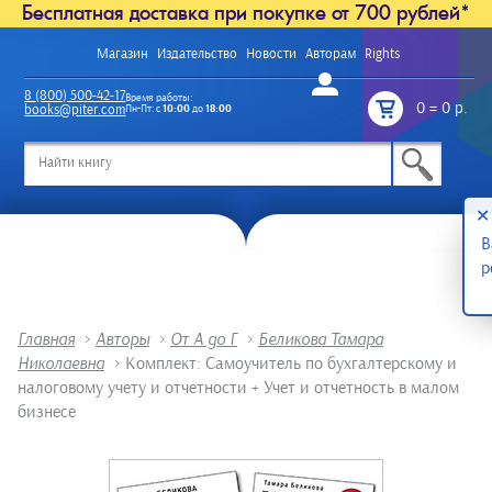
Бесплатная доставка при покупке от 700 рублей*
Магазин
Издательство
Новости
Авторам
Rights
Войти
8 (800) 500-42-17
Время работы:
0
=
0 р.
books@piter.com
Пн-Пт: с
10:00
до
18:00
/
✕
В
р
Главная
>
Авторы
>
От А до Г
>
Беликова Тамара
Николаевна
>
Комплект: Самоучитель по бухгалтерскому и
налоговому учету и отчетности + Учет и отчетность в малом
бизнесe