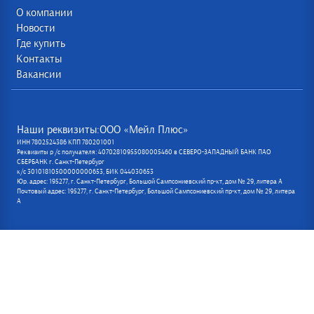
О компании
Новости
Где купить
Контакты
Вакансии
Наши реквизиты:ООО «Мейл Плюс»
ИНН 7802524386 КПП 780201001
Реквизиты р /с получателя: 40702810955080005460 в СЕВЕРО-ЗАПАДНЫЙ БАНК ПАО
СБЕРБАНК г. Санкт-Петербург
к/с 30101810500000000653, БИК 044030653
Юр. адрес: 195277, г. Санкт-Петербург, Большой Сампсониевский пр-кт, дом № 29, литера А
Почтовый адрес: 195277, г. Санкт-Петербург, Большой Сампсониевский пр-кт, дом № 29, литера
А