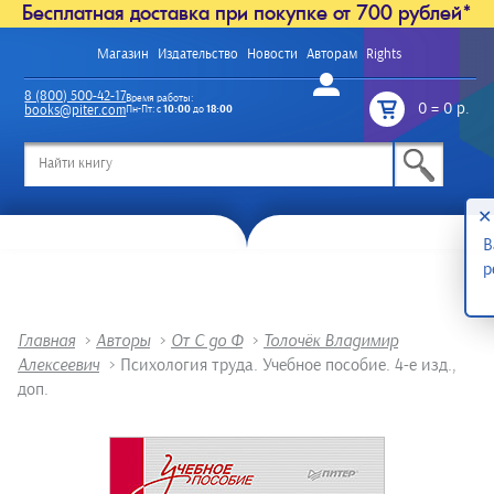
Бесплатная доставка при покупке от 700 рублей*
Магазин
Издательство
Новости
Авторам
Rights
Войти
8 (800) 500-42-17
Время работы:
0
=
0 р.
books@piter.com
Пн-Пт: с
10:00
до
18:00
/
✕
В
р
Главная
>
Авторы
>
От С до Ф
>
Толочёк Владимир
Алексеевич
>
Психология труда. Учебное пособие. 4-е изд.,
доп.