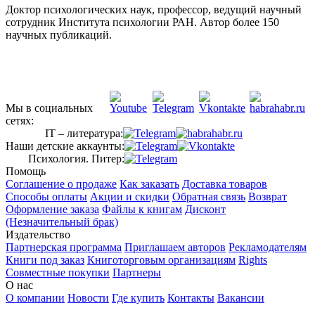
Доктор психологических наук, профессор, ведущий научный
сотрудник Института психологии РАН. Автор более 150
научных публикаций.
Мы в социальных
сетях:
IT – литература:
Наши детские аккаунты:
Психология. Питер:
Помощь
Соглашение о продаже
Как заказать
Доставка товаров
Способы оплаты
Акции и скидки
Обратная связь
Возврат
Оформление заказа
Файлы к книгам
Дисконт
(Незначительный брак)
Издательство
Партнерская программа
Приглашаем авторов
Рекламодателям
Книги под заказ
Книготорговым организациям
Rights
Совместные покупки
Партнеры
О нас
О компании
Новости
Где купить
Контакты
Вакансии