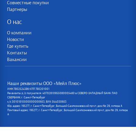
Совместные покупки
Партнеры
О нас
О компании
Новости
Где купить
Контакты
Вакансии
Наши реквизиты:ООО «Мейл Плюс»
ИНН 7802524386 КПП 780201001
Реквизиты р /с получателя: 40702810955080005460 в СЕВЕРО-ЗАПАДНЫЙ БАНК ПАО
СБЕРБАНК г. Санкт-Петербург
к/с 30101810500000000653, БИК 044030653
Юр. адрес: 195277, г. Санкт-Петербург, Большой Сампсониевский пр-кт, дом № 29, литера А
Почтовый адрес: 195277, г. Санкт-Петербург, Большой Сампсониевский пр-кт, дом № 29, литера
А