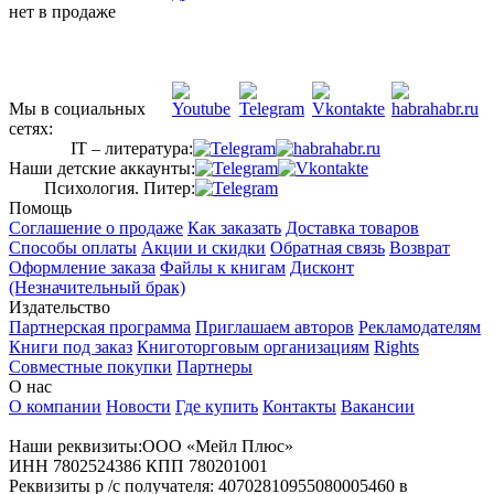
нет в продаже
Мы в социальных
сетях:
IT – литература:
Наши детские аккаунты:
Психология. Питер:
Помощь
Соглашение о продаже
Как заказать
Доставка товаров
Способы оплаты
Акции и скидки
Обратная связь
Возврат
Оформление заказа
Файлы к книгам
Дисконт
(Незначительный брак)
Издательство
Партнерская программа
Приглашаем авторов
Рекламодателям
Книги под заказ
Книготорговым организациям
Rights
Совместные покупки
Партнеры
О нас
О компании
Новости
Где купить
Контакты
Вакансии
Наши реквизиты:ООО «Мейл Плюс»
ИНН 7802524386 КПП 780201001
Реквизиты р /с получателя: 40702810955080005460 в