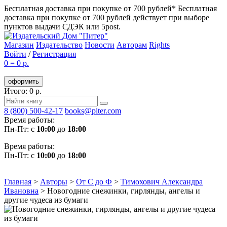
Бесплатная доставка при покупке от 700 рублей*
Бесплатная
доставка при покупке от 700 рублей действует при выборе
пунктов выдачи СДЭК или 5post.
Магазин
Издательство
Новости
Авторам
Rights
Войти
/
Регистрация
0
=
0 р.
оформить
Итого: 0 р.
8 (800) 500-42-17
books@piter.com
Время работы:
Пн-Пт: с
10:00
до
18:00
Время работы:
Пн-Пт: с
10:00
до
18:00
Главная
>
Авторы
>
От С до Ф
>
Тимохович Александра
Ивановна
>
Новогодние снежинки, гирлянды, ангелы и
другие чудеса из бумаги