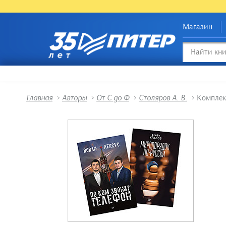
Магазин
Главная
>
Авторы
>
От С до Ф
>
Столяров А. В.
>
Комплек