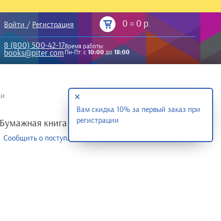
0
=
0 р.
Войти
/
Регистрация
8 (800) 500-42-17
Время работы:
books@piter.com
Пн-Пт: с
10:00
до
18:00
ки
✕
Вам скидка 10% за первый заказ при
регистрации
Бумажная книга
Сообщить о поступлении