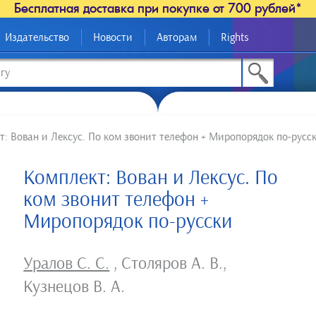
Бесплатная доставка при покупке от 700 рублей*
Издательство
Новости
Авторам
Rights
т: Вован и Лексус. По ком звонит телефон + Миропорядок по-русс
Комплект: Вован и Лексус. По
ком звонит телефон +
Миропорядок по-русски
Уралов С. С.
,
Столяров А. В.
,
Кузнецов В. А.