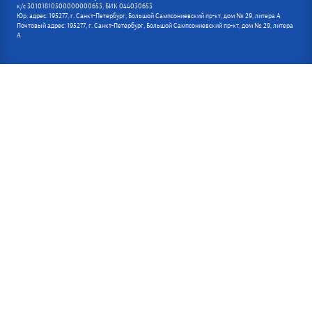
к/с 30101810500000000653, БИК 044030653
Юр. адрес: 195277, г. Санкт-Петербург, Большой Сампсониевский пр-кт, дом № 29, литера А
Почтовый адрес: 195277, г. Санкт-Петербург, Большой Сампсониевский пр-кт, дом № 29, литера
А