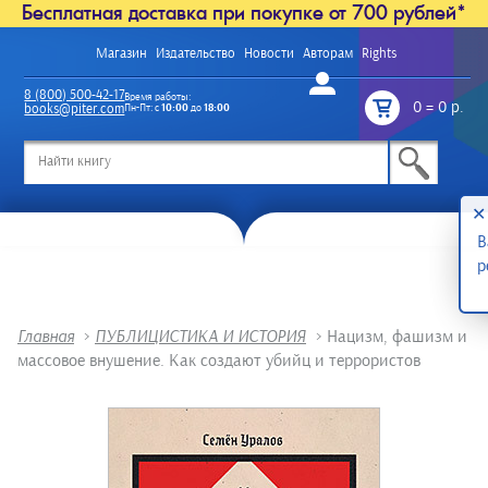
Бесплатная доставка при покупке от 700 рублей*
Магазин
Издательство
Новости
Авторам
Rights
Войти
8 (800) 500-42-17
Время работы:
0
=
0 р.
books@piter.com
Пн-Пт: с
10:00
до
18:00
/
✕
В
р
Главная
>
ПУБЛИЦИСТИКА И ИСТОРИЯ
>
Нацизм, фашизм и
массовое внушение. Как создают убийц и террористов