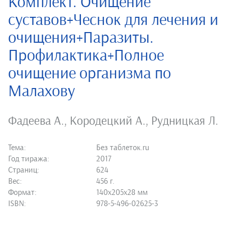
Комплект. Очищение
суставов+Чеснок для лечения и
очищения+Паразиты.
Профилактика+Полное
очищение организма по
Малахову
Фадеева А.
,
Кородецкий А.
,
Рудницкая Л.
Тема:
Без таблеток.ru
Год тиража:
2017
Страниц:
624
Вес:
456 г.
Формат:
140х205х28 мм
ISBN:
978-5-496-02625-3