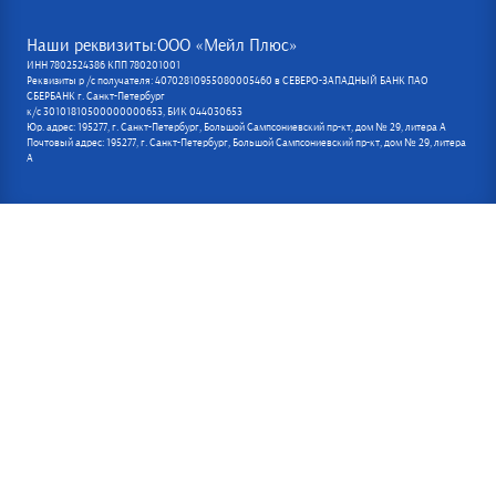
Наши реквизиты:ООО «Мейл Плюс»
ИНН 7802524386 КПП 780201001
Реквизиты р /с получателя: 40702810955080005460 в СЕВЕРО-ЗАПАДНЫЙ БАНК ПАО
СБЕРБАНК г. Санкт-Петербург
к/с 30101810500000000653, БИК 044030653
Юр. адрес: 195277, г. Санкт-Петербург, Большой Сампсониевский пр-кт, дом № 29, литера А
Почтовый адрес: 195277, г. Санкт-Петербург, Большой Сампсониевский пр-кт, дом № 29, литера
А