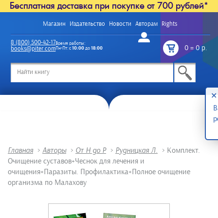
Бесплатная доставка при покупке от 700 рублей*
Магазин
Издательство
Новости
Авторам
Rights
Войти
8 (800) 500-42-17
Время работы:
0
=
0 р.
books@piter.com
Пн-Пт: с
10:00
до
18:00
/
✕
В
р
Главная
>
Авторы
>
От Н до Р
>
Рудницкая Л.
>
Комплект.
Очищение суставов+Чеснок для лечения и
очищения+Паразиты. Профилактика+Полное очищение
организма по Малахову