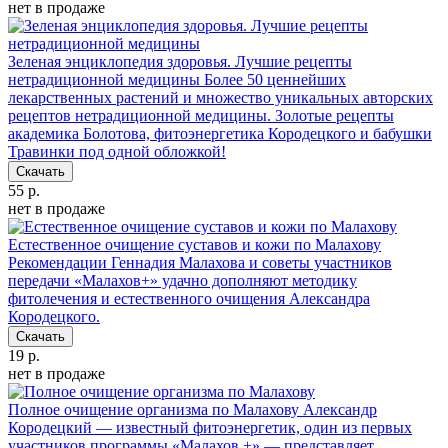
нет в продаже
Зеленая энциклопедия здоровья. Лучшие рецепты
нетрадиционной медицины
Более 50 ценнейших
лекарственных растений и множество уникальных авторских
рецептов нетрадиционной медицины. Золотые рецепты
академика Болотова, фитоэнергетика Кородецкого и бабушки
Травинки под одной обложкой!
Скачать
55 р.
нет в продаже
Естественное очищение суставов и кожи по Малахову
Рекомендации Геннадия Малахова и советы участников
передачи «Малахов+» удачно дополняют методику
фитолечения и естественного очищения Александра
Кородецкого.
Скачать
19 р.
нет в продаже
Полное очищение организма по Малахову
Александр
Кородецкий — известный фитоэнергетик, один из первых
участников программы «Малахов +» — представляет