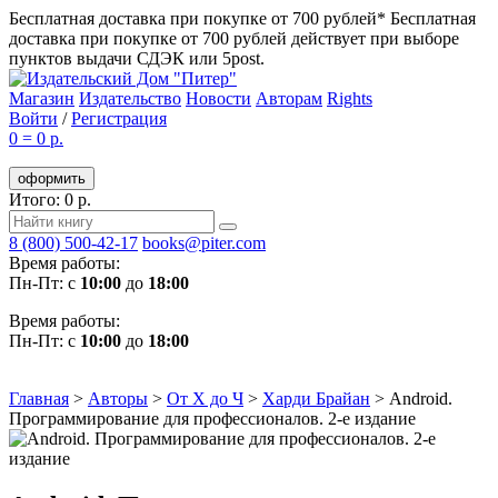
Бесплатная доставка при покупке от 700 рублей*
Бесплатная
доставка при покупке от 700 рублей действует при выборе
пунктов выдачи СДЭК или 5post.
Магазин
Издательство
Новости
Авторам
Rights
Войти
/
Регистрация
0
=
0 р.
оформить
Итого: 0 р.
8 (800) 500-42-17
books@piter.com
Время работы:
Пн-Пт: с
10:00
до
18:00
Время работы:
Пн-Пт: с
10:00
до
18:00
Главная
>
Авторы
>
От Х до Ч
>
Харди Брайан
>
Android.
Программирование для профессионалов. 2-е издание