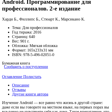
Android. Программирование для
профессионалов. 2-е издание
Харди Б.
,
Филлипс Б.
,
Стюарт К.
,
Марсикано К.
Тема:
Для профессионалов
Год тиража:
2016
Страниц:
640
Вес:
901 г.
Обложка:
Мягкая обложка
Формат:
165х233х31 мм
ISBN:
978-5-496-02051-0
Бумажная книга
Сообщить о поступлении
Оглавление
Полистать
Описание
Отзывы
Другие книги автора
Изучение Android — все равно что жизнь в другой стране:
даже если вы говорите на местном языке, на первых порах вы
все равно не чувствуете себя как дома. Такое впечатление, что