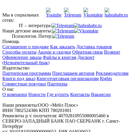
Мы в социальных
сетях:
IT – литература:
Наши детские аккаунты:
Психология. Питер:
Помощь
Соглашение о продаже
Как заказать
Доставка товаров
Способы оплаты
Акции и скидки
Обратная связь
Возврат
Оформление заказа
Файлы к книгам
Дисконт
(Незначительный брак)
Издательство
Партнерская программа
Приглашаем авторов
Рекламодателям
Книги под заказ
Книготорговым организациям
Rights
Совместные покупки
Партнеры
О нас
О компании
Новости
Где купить
Контакты
Вакансии
Наши реквизиты:ООО «Мейл Плюс»
ИНН 7802524386 КПП 780201001
Реквизиты р /с получателя: 40702810955080005460 в
СЕВЕРО-ЗАПАДНЫЙ БАНК ПАО СБЕРБАНК г. Санкт-
Петербург
к/с 30101810500000000653, БИК 044030653