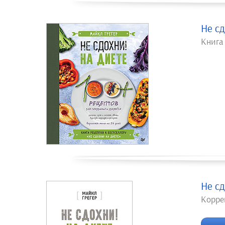
Не сд
Книга 
Не сд
Корре