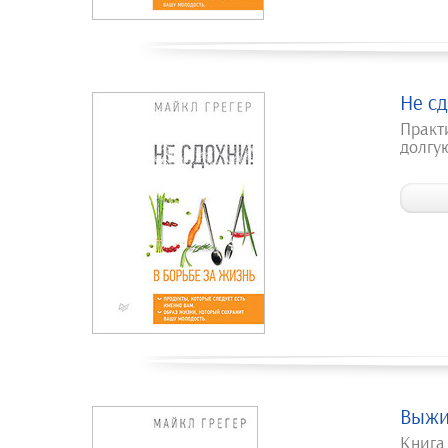
Не сд
Практ
долгу
Выжи
Книга