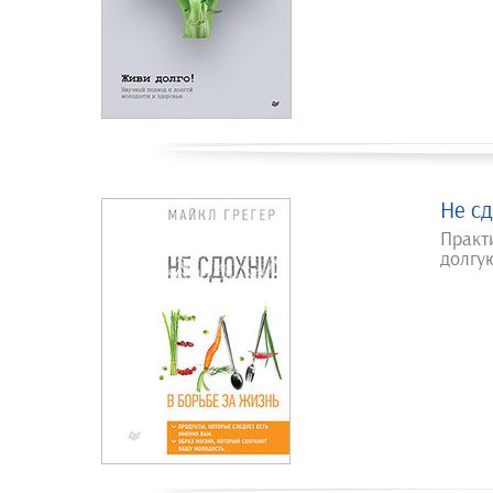
Не сд
Практ
долгу