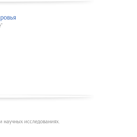
оровья
е"
 и научных исследованиях.