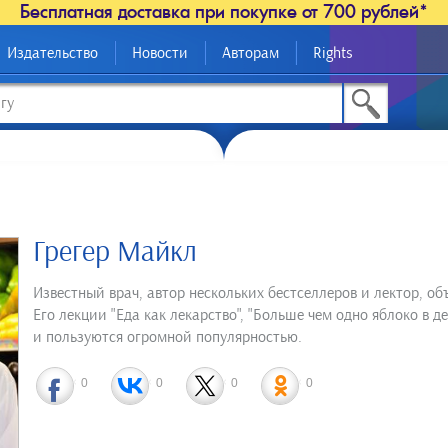
Бесплатная доставка при покупке от 700 рублей*
Издательство
Новости
Авторам
Rights
Грегер Майкл
Известный врач, автор нескольких бестселлеров и лектор, 
Его лекции "Еда как лекарство", "Больше чем одно яблоко в 
и пользуются огромной популярностью.
0
0
0
0