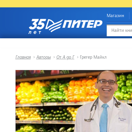
Магазин
Главная
>
Авторы
>
От А до Г
>
Грегер Майкл