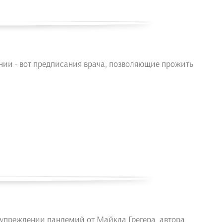
ании - вот предписания врача, позволяющие прожить
едупреждении пандемий от Майкла Грегера, автора