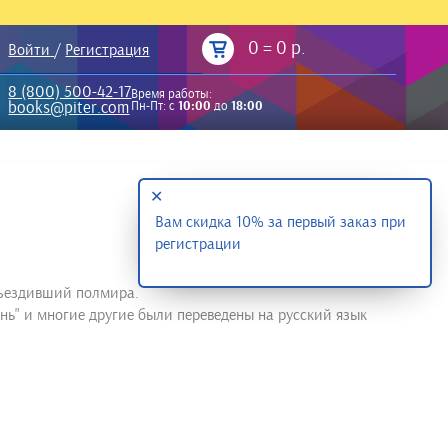
0
=
0 р.
Войти
/
Регистрация
8 (800) 500-42-17
Время работы:
books@piter.com
Пн-Пт: с
10:00
до
18:00
✕
Вам скидка 10% за первый заказ при
регистрации
объездивший полмира.
день" и многие другие были переведены на русский язык