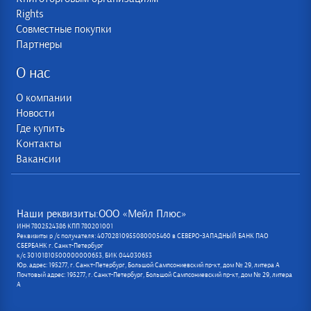
Rights
Совместные покупки
Партнеры
О нас
О компании
Новости
Где купить
Контакты
Вакансии
Наши реквизиты:ООО «Мейл Плюс»
ИНН 7802524386 КПП 780201001
Реквизиты р /с получателя: 40702810955080005460 в СЕВЕРО-ЗАПАДНЫЙ БАНК ПАО
СБЕРБАНК г. Санкт-Петербург
к/с 30101810500000000653, БИК 044030653
Юр. адрес: 195277, г. Санкт-Петербург, Большой Сампсониевский пр-кт, дом № 29, литера А
Почтовый адрес: 195277, г. Санкт-Петербург, Большой Сампсониевский пр-кт, дом № 29, литера
А