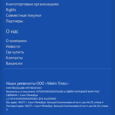
Книготорговым организациям
Rights
Совместные покупки
Партнеры
О нас
О компании
Новости
Где купить
Контакты
Вакансии
Наши реквизиты:ООО «Мейл Плюс»
ИНН 7802524386 КПП 780201001
Реквизиты р /с получателя: 40702810955080005460 в СЕВЕРО-ЗАПАДНЫЙ БАНК ПАО
СБЕРБАНК г. Санкт-Петербург
к/с 30101810500000000653, БИК 044030653
Юр. адрес: 195277, г. Санкт-Петербург, Большой Сампсониевский пр-кт, дом № 29, литера А
Почтовый адрес: 195277, г. Санкт-Петербург, Большой Сампсониевский пр-кт, дом № 29, литера
А