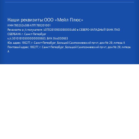
Наши реквизиты:ООО «Мейл Плюс»
ИНН 7802524386 КПП 780201001
Реквизиты р /с получателя: 40702810955080005460 в СЕВЕРО-ЗАПАДНЫЙ БАНК ПАО
СБЕРБАНК г. Санкт-Петербург
к/с 30101810500000000653, БИК 044030653
Юр. адрес: 195277, г. Санкт-Петербург, Большой Сампсониевский пр-кт, дом № 29, литера А
Почтовый адрес: 195277, г. Санкт-Петербург, Большой Сампсониевский пр-кт, дом № 29, литера
А