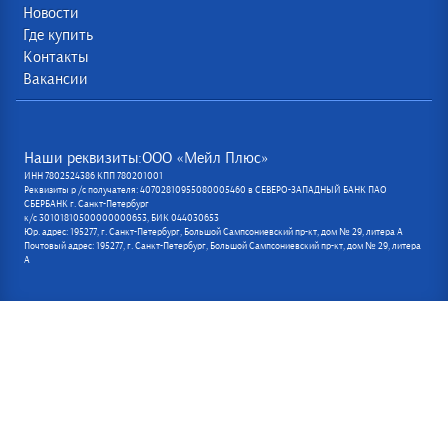
Новости
Где купить
Контакты
Вакансии
Наши реквизиты:ООО «Мейл Плюс»
ИНН 7802524386 КПП 780201001
Реквизиты р /с получателя: 40702810955080005460 в СЕВЕРО-ЗАПАДНЫЙ БАНК ПАО
СБЕРБАНК г. Санкт-Петербург
к/с 30101810500000000653, БИК 044030653
Юр. адрес: 195277, г. Санкт-Петербург, Большой Сампсониевский пр-кт, дом № 29, литера А
Почтовый адрес: 195277, г. Санкт-Петербург, Большой Сампсониевский пр-кт, дом № 29, литера
А